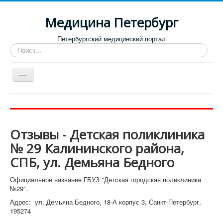
Медицина Петербург
Петербургский медицинский портал
Искать...
Toggle
Navigation
Больницы
Поликлиники
Отзывы - Детская поликлиника
Роддома и женские консультации
№ 29 Калининского района,
Диспансеры
СПБ, ул. Демьяна Бедного
Лучшие клиники по направлениям
Официальное название ГБУЗ "Детская городская поликлиника
Отзывы о медицинских учреждениях
№29".
Адрес: ул. Демьяна Бедного, 18-А корпус 3, Санкт-Петербург,
195274