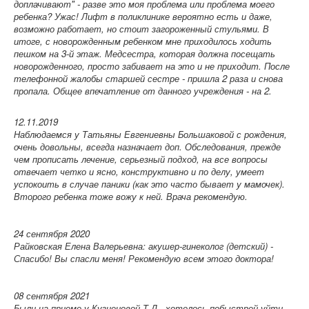
доплачивают" - разве это моя проблема или проблема моего
ребенка? Ужас! Лифт в поликлинике вероятно есть и даже,
возможно работает, но стоит загороженный стульями. В
итоге, с новорожденным ребенком мне приходилось ходить
пешком на 3-й этаж. Медсестра, которая должна посещать
новорожденного, просто забивает на это и не приходит. После
телефонной жалобы старшей сестре - пришла 2 раза и снова
пропала. Общее впечатление от данного учреждения - на 2.
12.11.2019
Наблюдаемся у Татьяны Евгениевны Большаковой с рождения,
очень довольны, всегда назначает доп. Обследования, прежде
чем прописать лечение, серьезный подход, на все вопросы
отвечает четко и ясно, конструктивно и по делу, умеет
успокоить в случае паники (как это часто бывает у мамочек).
Второго ребенка тоже вожу к ней. Врача рекомендую.
24 сентября 2020
Райковская Елена Валерьевна: акушер-гинеколог (детский) -
Спасибо! Вы спасли меня! Рекомендую всем этого доктора!
08 сентября 2021
Были на приеме у Кузнецовой Т.Д., хотелось побыстрей уйти...