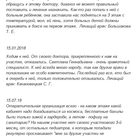
обращусь к этому доктору, диагноз не может правильный
поставить и лечение назначить. Как-то раз попали к ней с
больным ребёнком, она заставила нас подняться на 3 этаж с
температурой, мол, ей лень, хотя больных детей должны
принимать в боксе на первом этаже.
Лечащий врач: Большакова
Т. Е.
15.01.2018
Ходим к ней. От своего доктора, прикрепленного к нам на
участке, отказались. Светлана Геннадьевна - очень грамотный
специалист. К ней всегда много народу, так как другие врачи в
поликлинике не особо компетентны. Последний раз все, кто был
в очереди к ней, только положительно отзывались.
Лечащий
врач: Качановецкая С. Г.
15.07.19
Отвратительная организация всего - на каком этаже какой
кабинет надо догадываться из космоса, бесплатные бахилы
были только зимой в гардеробе, а летом - пофигу на
санитарию? На нашем участке нет своего участкового 3-й
месяц, от остальных педиатров, к которым попадали
регулярно проскакивает "мне за другие участки не