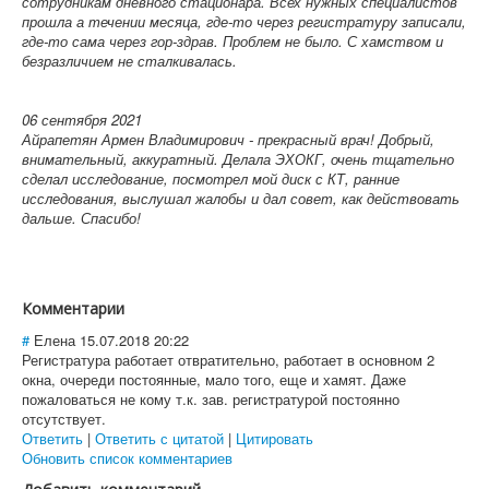
сотрудникам дневного стационара. Всех нужных специалистов
прошла а течении месяца, где-то через регистратуру записали,
где-то сама через гор-здрав. Проблем не было. С хамством и
безразличием не сталкивалась.
06 сентября 2021
Айрапетян Армен Владимирович - прекрасный врач! Добрый,
внимательный, аккуратный. Делала ЭХОКГ, очень тщательно
сделал исследование, посмотрел мой диск с КТ, ранние
исследования, выслушал жалобы и дал совет, как действовать
дальше. Спасибо!
Комментарии
#
Елена
15.07.2018 20:22
Регистратура работает отвратительно, работает в основном 2
окна, очереди постоянные, мало того, еще и хамят. Даже
пожаловаться не кому т.к. зав. регистратурой постоянно
отсутствует.
Ответить
|
Ответить с цитатой
|
Цитировать
Обновить список комментариев