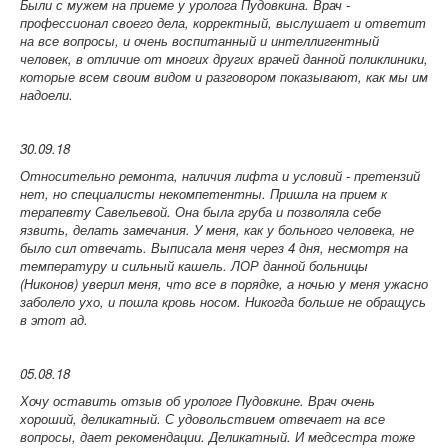
Были с мужем на приеме у уролога Пудовкина. Врач -
профессионал своего дела, корректный, выслушает и ответит
на все вопросы, и очень воспитанный и интеллигентный
человек, в отличие от многих других врачей данной поликлиники,
которые всем своим видом и разговором показывают, как мы им
надоели.
30.09.18
Относительно ремонта, наличия лифта и условий - претензий
нет, но специалисты некомпетентны. Пришла на прием к
терапевту Савельевой. Она была груба и позволяла себе
язвить, делать замечания. У меня, как у больного человека, не
было сил отвечать. Выписала меня через 4 дня, несмотря на
температуру и сильный кашель. ЛОР данной больницы
(Никонов) уверил меня, что все в порядке, а ночью у меня ужасно
заболело ухо, и пошла кровь носом. Никогда больше не обращусь
в этот ад.
05.08.18
Хочу оставить отзыв об урологе Пудовкине. Врач очень
хороший, деликатный. С удовольствием отвечает на все
вопросы, дает рекомендации. Деликатный. И медсестра тоже