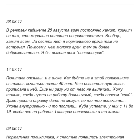
28.08.17
В рентген кабинете 28 августа врач постоянно хамит, кричит
на тех, кто морально истощен неприятностями. Вообще,
хамит всем. За десять лет я нормального врача там не
встречал. По-моему, чем моложе врач, тем он более
доброжелателен. Я бы выгнал всех "пенсионерок".
14.07.17
Почитала отзывы, и в шоке. Как будто не в этой поликлинике
пытаюсь лечиться почти 40 лет. Всю сознательную жизнь
приписана к ней. Еще ни разу ни от чего не вылечили. Хожу
только, когда нужен на работу больничный, когда совсем "край".
Даже просто справку дать не могут, не то что вылечить...
Уколы внутривенно - и то послали... Куда успеете, у них с 11 до
19, когда все на работе. Главврач поликлиники и то хамка.
08.06.17
Нормальная поликлиника, к счастью появилась электронная