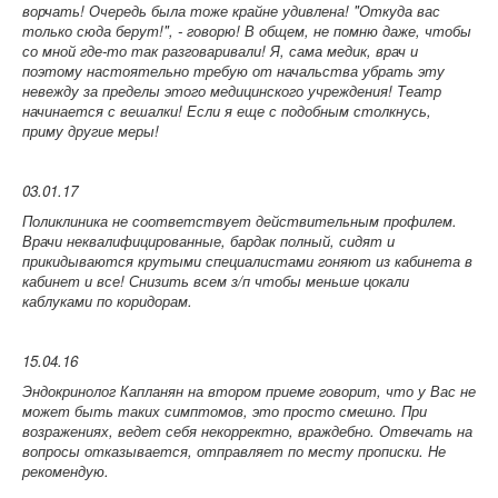
ворчать! Очередь была тоже крайне удивлена! "Откуда вас
только сюда берут!", - говорю! В общем, не помню даже, чтобы
со мной где-то так разговаривали! Я, сама медик, врач и
поэтому настоятельно требую от начальства убрать эту
невежду за пределы этого медицинского учреждения! Театр
начинается с вешалки! Если я еще с подобным столкнусь,
приму другие меры!
03.01.17
Поликлиника не соответствует действительным профилем.
Врачи неквалифицированные, бардак полный, сидят и
прикидываются крутыми специалистами гоняют из кабинета в
кабинет и все! Снизить всем з/п чтобы меньше цокали
каблуками по коридорам.
15.04.16
Эндокринолог Капланян на втором приеме говорит, что у Вас не
может быть таких симптомов, это просто смешно. При
возражениях, ведет себя некорректно, враждебно. Отвечать на
вопросы отказывается, отправляет по месту прописки. Не
рекомендую.