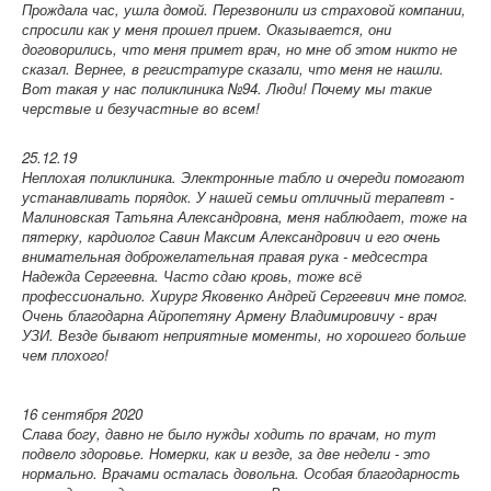
Прождала час, ушла домой. Перезвонили из страховой компании,
спросили как у меня прошел прием. Оказывается, они
договорились, что меня примет врач, но мне об этом никто не
сказал. Вернее, в регистратуре сказали, что меня не нашли.
Вот такая у нас поликлиника №94. Люди! Почему мы такие
черствые и безучастные во всем!
25.12.19
Неплохая поликлиника. Электронные табло и очереди помогают
устанавливать порядок. У нашей семьи отличный терапевт -
Малиновская Татьяна Александровна, меня наблюдает, тоже на
пятерку, кардиолог Савин Максим Александрович и его очень
внимательная доброжелательная правая рука - медсестра
Надежда Сергеевна. Часто сдаю кровь, тоже всё
профессионально. Хирург Яковенко Андрей Сергеевич мне помог.
Очень благодарна Айропетяну Армену Владимировичу - врач
УЗИ. Везде бывают неприятные моменты, но хорошего больше
чем плохого!
16 сентября 2020
Слава богу, давно не было нужды ходить по врачам, но тут
подвело здоровье. Номерки, как и везде, за две недели - это
нормально. Врачами осталась довольна. Особая благодарность