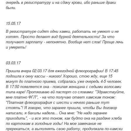
очередь в регистратуру и на сдачу крови, ибо раньше драки
были.
15.05.17
В регистратуре сидят одни хамки, работать не умеют и не
хотят. Просто делают вид бурной деятельности! За что
получают зарплату - непонятно. Вообще нет слов! Проще лечь
и умереть!
03.03.17
Пришла вчера 02.03.17 для ежегодной флюорографии! В 17:45
подошла к окну кассы - никого! Хорошо, стою жду, еще 15
минут до платного приема, собралась уже очередь 4-5 человек.
В 17:50 появляется она - пожилая женщина с седыми волосами
типа каре! Протягиваю ей паспорт со словами: "Здравствуйте,
мне платно ФГЛ", - на что получаю ответ хамским тоном:
"Платная флюорография с шести и нечего раньше тут
стоять"! Я говорю, что заранее пришла, чтобы Вы договор
написали, я бахилы надела... Она мне: "Не надо заранее
приходить", - и все это тоном, как будто она на раздаче хлеба
по карточкам в голодные годы! На мое замечание не
пререкаться, а выполнять свою работу, продолжала по-хамски