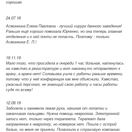
хорошая.
24.07.18
Асминкина Елена Павловна - лучший хирург данного заведения!
Раньше ещё хорошо помогала Юрченко, но она теперь главная
отделения и к ней почти не попасть. Поэтому - только
Асминкина Е. П.!
19.11.19
Мало того, что просидела в очереди 1 час больная, наткнулась
на хамство в регистратуре и вот наконец-то отправляют к
врачу, а врача нет! Соловьева ушла с работы раньше времени,
потому что у неё конференция как мне объяснили. Хамство,
ужасный персонал, не знающий свою работу и часы работы
судя по всему!
12.09.19
Заболела и занемела левая рука, начиная от лопатки и
заканчивая пальцами. Нужна помощь невролога. Электронной
записи нет, только через терапевта. Терапевт дала
направление к неврологу, но номерков нет. Пошла с острой
болью, но меня не приняли. Позвонила в страховую компанию.