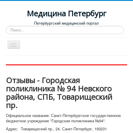
Медицина Петербург
Петербургский медицинский портал
Искать...
Toggle
Navigation
Больницы
Поликлиники
Отзывы - Городская
Роддома и женские консультации
поликлиника № 94 Невского
Диспансеры
района, СПБ, Товарищеский
Лучшие клиники по направлениям
пр.
Отзывы о медицинских учреждениях
Официальное название: Санкт-Петербургское государственное
бюджетное учреждение "Городская поликлиника №94".
Адрес: Товарищеский пр., 24, Санкт-Петербург, 193231