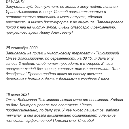
24.07.2019
Запустила зуб, был пульпит, не знала, к кому пойти, попала к
Ирине Алексеевне Кеппер. Со всей внимательностью и
осторожностью отнеслась к моему случаю, сделала
анестезию, а никого дискомфорта я не ощутила. Запланировала
поход к ней на чистку зубов. Очень благодарю и рекомендую,
прекрасного врача Ирину Алексеевну!
25 сентября 2020
Записалась на прием к участковому терапевту - Тихомировой
Ольге Владимировне, по беременности на 09.15. Ждала эту
запись 2 недели, чтоб потом просидеть в в очереди 2 часа,
пропуская людей без записи, которых так же принимают. Это
безобразие! Просто пройти врача по своему времени,
беременная должна сидеть с больными в коридоре 2 часа.
18 июля 2021
Ольга Вадимовна Тихомирова лечила меня от пневмонии. Ходила
на дом. Контролировала моё состояние. Чётко,
профессионально, по делу всё. У неё много пациентов, работа
тяжёлая, а она всегда внимательно осматривает и лечение
назначает эффективное! Помогла мне. Спасибо!