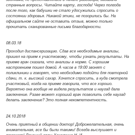
странные вопросы. Читайте карту, господа! Через полгода
после того, как бабушки не стало удосужились спросить о
состоянии здоровья. Никакой этики, не позорились бы. На
официальном сайте не оставить отзыв, можно только
прочитать сканированные письма благодарности.
08.03.18
Проходил диспансеризацию. Сдав все необходимые анализы,
пришел на прием к участковому, чтобы узнать результаты. На
приеме врач сказала, что анализы в норме. С хорошим
настроением пошел домой. А часов в 19:00 звонят с
поликлиники и говорят, что необходимо подойти для повторной
сдачи, т. к. высокий сахар. Хочется спросить, а куда смотрела
участковый, когда на приеме говорила, что все хорошо.
Вероятно она вообще не видела результатов и наугад дала
заключение. Разве может хороший врач позволить себе наугад
делать заключение? Это полная некомпетентность.
24.10.2018
Очень приятный в общении доктор! Доброжелательная, очень
внимательная, все бы были такими! Всегда выслушает и
поможет!
Лечащий врач: Хахолкина Н. И.