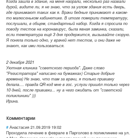
Когда зашла в здание, на меня наорали, несколько раз назвали
дурой, видите ли, я не знаю, что за углом здания есть дверь,
где принимают таких как я. Врачи бедные принимают в каком-
то малюсеньком кабинетике. В итоге померили температуру,
послушали, в общем, стандартный набор. Когда я спросила по
поводу тестов на коронавирус, была явная заминка, сказали,
если температура ещё 3 дня продержится, вызывайте скорую.
Я поняла только одно, у врачей нет тестов, и они даже не
знают, как ими пользоваться.
2 декабря 2021
Уютная клиника "советского периода". Даже слово
"Регистратора" написано на бумажках) Старые добрые
времена) Не знаю, что там за врачи, я только прививку
делала.... правда QR-код мне в гос. услуги пришёл только через
10 дней, после прививки... ну а чего ожидать от "советской
поликлиники" )))
Ирина.
Комментарии
#
Анастасия
21.09.2019 19:02
Проходила лечение в феврале в Парголово в поликлинике на ул.