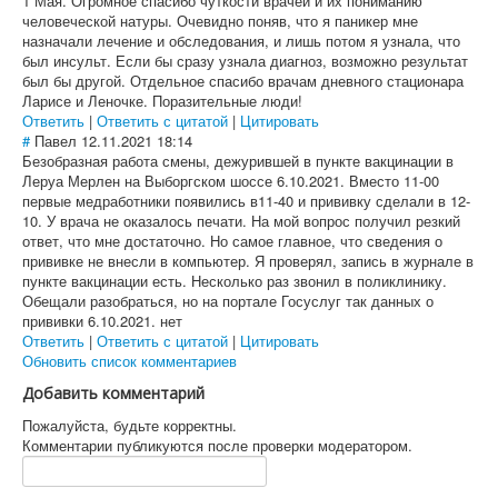
1 Мая. Огромное спасибо чуткости врачей и их пониманию
человеческой натуры. Очевидно поняв, что я паникер мне
назначали лечение и обследования, и лишь потом я узнала, что
был инсульт. Если бы сразу узнала диагноз, возможно результат
был бы другой. Отдельное спасибо врачам дневного стационара
Ларисе и Леночке. Поразительные люди!
Ответить
|
Ответить с цитатой
|
Цитировать
#
Павел
12.11.2021 18:14
Безобразная работа смены, дежурившей в пункте вакцинации в
Леруа Мерлен на Выборгском шоссе 6.10.2021. Вместо 11-00
первые медработники появились в11-40 и прививку сделали в 12-
10. У врача не оказалось печати. На мой вопрос получил резкий
ответ, что мне достаточно. Но самое главное, что сведения о
прививке не внесли в компьютер. Я проверял, запись в журнале в
пункте вакцинации есть. Несколько раз звонил в поликлинику.
Обещали разобраться, но на портале Госуслуг так данных о
прививки 6.10.2021. нет
Ответить
|
Ответить с цитатой
|
Цитировать
Обновить список комментариев
Добавить комментарий
Пожалуйста, будьте корректны.
Комментарии публикуются после проверки модератором.