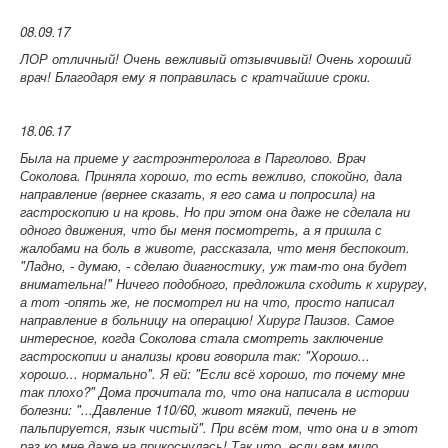
08.09.17
ЛОР отличный! Очень вежливый отзывчивый! Очень хороший
врач! Благодаря ему я поправилась с кратчайшие сроки.
18.06.17
Была на приеме у гастроэнтеролога в Парголово. Врач
Соколова. Приняла хорошо, то есть вежливо, спокойно, дала
направление (вернее сказать, я его сама и попросила) на
гастроскопию и на кровь. Но при этом она даже не сделала ни
одного движения, что бы меня посмотреть, а я пришла с
жалобами на боль в животе, рассказала, что меня беспокоит.
"Ладно, - думаю, - сделаю диагностику, уж там-то она будет
внимательна!" Ничего подобного, предложила сходить к хирургу,
а тот -опять же, не посмотрел ни на что, просто написал
направление в больницу на операцию! Хирург Паизов. Самое
интересное, когда Соколова стала смотреть заключение
гастроскопии и анализы крови говорила так: "Хорошо...
хорошо... нормально". Я ей: "Если всё хорошо, то почему мне
так плохо?" Дома прочитала то, что она написала в истории
болезни: "...Давление 110/60, живот мягкий, печень не
пальпируется, язык чистый". При всём том, что она и в этот
раз ко мне даже на прикоснулась! Так что, если вам мило