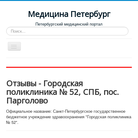
Медицина Петербург
Петербургский медицинский портал
Искать...
Toggle
Navigation
Больницы
Поликлиники
Отзывы - Городская
Роддома и женские консультации
поликлиника № 52, СПБ, пос.
Диспансеры
Парголово
Лучшие клиники по направлениям
Официальное название: Санкт-Петербургское государственное
Отзывы о медицинских учреждениях
бюджетное учреждение здравоохранения "Городская поликлиника
№ 52".