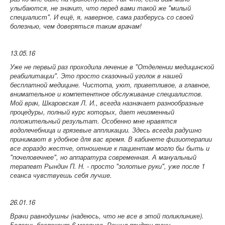
улыбаются, не значит, что перед вами такой же "милый
специалист". И ещё, я, наверное, сама разберусь со своей
болезнью, чем доверяться таким врачам!
13.05.16
Уже не первый раз проходила лечение в "Отделении медицинской
реабилитации". Это просто сказочный уголок в нашей
бесплатной медицине. Чистота, уют, приветливое, а главное,
внимательное и компетентное обслуживание специалистов.
Мой врач, Шкаровская Л. И., всегда назначает разнообразные
процедуры, полный курс которых, дает неизменный
положительный результат. Особенно мне нравятся
водолечебница и грязевые аппликации. Здесь всегда радушно
принимают в удобное для вас время. В кабинете физиотерапии
все гораздо жестче, отношение к пациентам могло бы быть и
"почеловечнее", но аппаратура современная. А мануальный
терапевт Рындин П. Н. - просто "золотые руки", уже после 1
сеанса чувствуешь себя лучше.
26.01.16
Врачи равнодушны (надеюсь, что не все в этой поликлинике).
Болезнь беспокоит 6 месяцев. Решил придти-таки