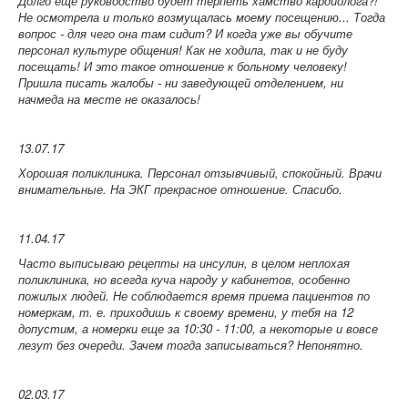
Долго ещё руководство будет терпеть хамство кардиолога?!
Не осмотрела и только возмущалась моему посещению... Тогда
вопрос - для чего она там сидит? И когда уже вы обучите
персонал культуре общения! Как не ходила, так и не буду
посещать! И это такое отношение к больному человеку!
Пришла писать жалобы - ни заведующей отделением, ни
начмеда на месте не оказалось!
13.07.17
Хорошая поликлиника. Персонал отзывчивый, спокойный. Врачи
внимательные. На ЭКГ прекрасное отношение. Спасибо.
11.04.17
Часто выписываю рецепты на инсулин, в целом неплохая
поликлиника, но всегда куча народу у кабинетов, особенно
пожилых людей. Не соблюдается время приема пациентов по
номеркам, т. е. приходишь к своему времени, у тебя на 12
допустим, а номерки еще за 10:30 - 11:00, а некоторые и вовсе
лезут без очереди. Зачем тогда записываться? Непонятно.
02.03.17