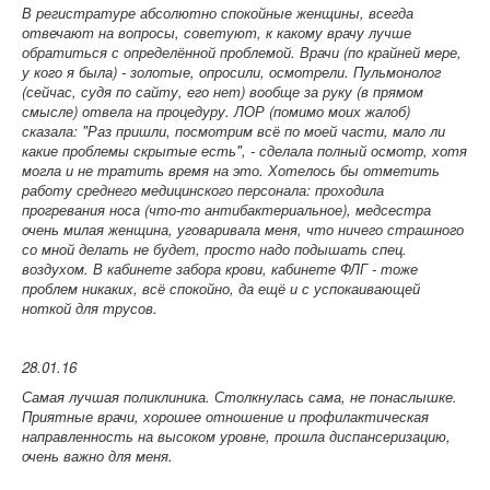
В регистратуре абсолютно спокойные женщины, всегда
отвечают на вопросы, советуют, к какому врачу лучше
обратиться с определённой проблемой. Врачи (по крайней мере,
у кого я была) - золотые, опросили, осмотрели. Пульмонолог
(сейчас, судя по сайту, его нет) вообще за руку (в прямом
смысле) отвела на процедуру. ЛОР (помимо моих жалоб)
сказала: "Раз пришли, посмотрим всё по моей части, мало ли
какие проблемы скрытые есть", - сделала полный осмотр, хотя
могла и не тратить время на это. Хотелось бы отметить
работу среднего медицинского персонала: проходила
прогревания носа (что-то антибактериальное), медсестра
очень милая женщина, уговаривала меня, что ничего страшного
со мной делать не будет, просто надо подышать спец.
воздухом. В кабинете забора крови, кабинете ФЛГ - тоже
проблем никаких, всё спокойно, да ещё и с успокаивающей
ноткой для трусов.
28.01.16
Самая лучшая поликлиника. Столкнулась сама, не понаслышке.
Приятные врачи, хорошее отношение и профилактическая
направленность на высоком уровне, прошла диспансеризацию,
очень важно для меня.