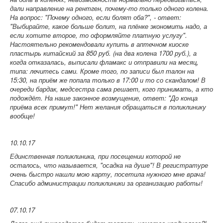
дали направление на рентген, почему-то только одного колена.
На вопрос: "Почему одного, если болят оба?", - ответ:
"Выбирайте, какое больше болит, на плёнке экономить надо, а
если хотите второе, то оформляйте платную услугу".
Настоятельно рекомендовали купить в аптечном киоске
пластырь китайский за 850 руб. (на два колена 1700 руб.), а
когда отказалась, выписали фламакс и отправили на месяц,
типа: лечитесь сами. Кроме того, по записи был талон на
15:30, на приём же попала только в 17:00 и то со скандалом! В
очереди бардак, медсестра сама решает, кого принимать, а кто
подождёт. На наше законное возмущение, ответ: "До конца
приёма всех примут!" Нет желания обращаться в поликлинику
вообще!
10.10.17
Единственная поликлиника, при посещении которой не
осталось, что называется, "осадка на душе"! В регистратуре
очень быстро нашли мою карту, посетила нужного мне врача!
Спасибо администрации поликлиники за организацию работы!
07.10.17