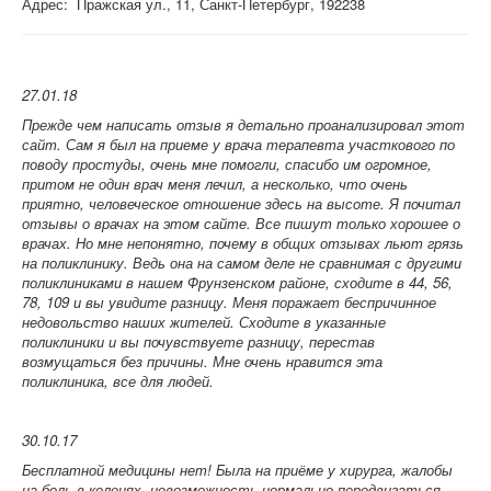
Адрес: Пражская ул., 11, Санкт-Петербург, 192238
27.01.18
Прежде чем написать отзыв я детально проанализировал этот
сайт. Сам я был на приеме у врача терапевта участкового по
поводу простуды, очень мне помогли, спасибо им огромное,
притом не один врач меня лечил, а несколько, что очень
приятно, человеческое отношение здесь на высоте. Я почитал
отзывы о врачах на этом сайте. Все пишут только хорошее о
врачах. Но мне непонятно, почему в общих отзывах льют грязь
на поликлинику. Ведь она на самом деле не сравнимая с другими
поликлиниками в нашем Фрунзенском районе, сходите в 44, 56,
78, 109 и вы увидите разницу. Меня поражает беспричинное
недовольство наших жителей. Сходите в указанные
поликлиники и вы почувствуете разницу, перестав
возмущаться без причины. Мне очень нравится эта
поликлиника, все для людей.
30.10.17
Бесплатной медицины нет! Была на приёме у хирурга, жалобы
на боль в коленях, невозможность нормально передвигаться,