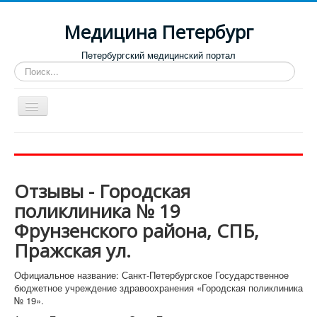
Медицина Петербург
Петербургский медицинский портал
Искать...
Toggle
Navigation
Больницы
Поликлиники
Отзывы - Городская
Роддома и женские консультации
поликлиника № 19
Диспансеры
Фрунзенского района, СПБ,
Лучшие клиники по направлениям
Пражская ул.
Отзывы о медицинских учреждениях
Официальное название: Санкт-Петербургское Государственное
бюджетное учреждение здравоохранения «Городская поликлиника
№ 19».