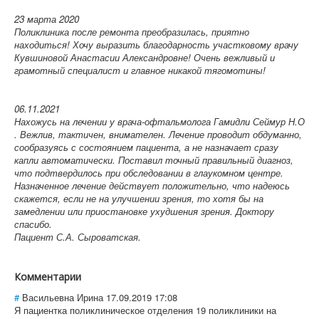
23 марта 2020
Поликлиника после ремонта преобразилась, приятно
находиться! Хочу выразить благодарность участковому врачу
Кувшиновой Анастасии Александровне! Очень вежливый и
грамотный специалист и главное никакой тягомотины!
06.11.2021
Нахожусь на лечении у врача-офтальмолога Гамидли Сеймур Н.О
. Вежлив, тактичен, внимателен. Лечение проводит обдуманно,
сообразуясь с состоянием пациента, а не назначает сразу
капли автоматически. Поставил точный правильный диагноз,
что подтвердилось при обследовании в глаукомном центре.
Назначенное лечение действует положительно, что надеюсь
скажется, если не на улучшении зрения, то хотя бы на
замедлении или приостановке ухудшения зрения. Доктору
спасибо.
Пациент С.А. Сыроватская.
Комментарии
#
Васильевна Ирина
17.09.2019 17:08
Я пациентка поликлиническое отделения 19 поликлиники на