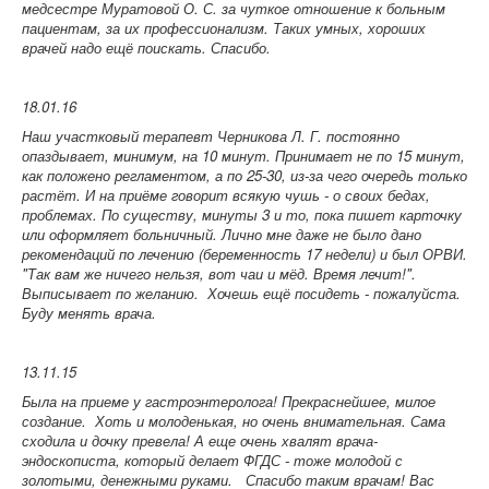
медсестре Муратовой О. С. за чуткое отношение к больным
пациентам, за их профессионализм. Таких умных, хороших
врачей надо ещё поискать. Спасибо.
18.01.16
Наш участковый терапевт Черникова Л. Г. постоянно
опаздывает, минимум, на 10 минут. Принимает не по 15 минут,
как положено регламентом, а по 25-30, из-за чего очередь только
растёт. И на приёме говорит всякую чушь - о своих бедах,
проблемах. По существу, минуты 3 и то, пока пишет карточку
или оформляет больничный. Лично мне даже не было дано
рекомендаций по лечению (беременность 17 недели) и был ОРВИ.
"Так вам же ничего нельзя, вот чаи и мёд. Время лечит!".
Выписывает по желанию. Хочешь ещё посидеть - пожалуйста.
Буду менять врача.
13.11.15
Была на приеме у гастроэнтеролога! Прекраснейшее, милое
создание. Хоть и молоденькая, но очень внимательная. Сама
сходила и дочку превела! А еще очень хвалят врача-
эндоскописта, который делает ФГДС - тоже молодой с
золотыми, денежными руками. Спасибо таким врачам! Вас