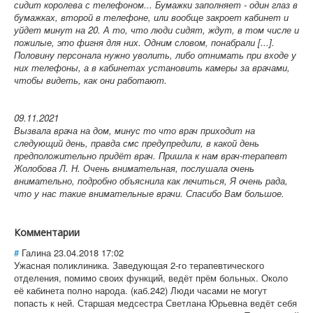
сидит королева с телефоном... Бумажки заполняет - один глаз в
бумажках, второй в телефоне, или вообще закроет кабинет и
уйдет минут на 20. А то, что люди сидят, ждут, в том числе и
пожилые, это фигня для них. Одним словом, понабрали [...].
Половину персонала нужно уволить, либо отнимать при входе у
них телефоны, а в кабинетах установить камеры за врачами,
чтобы видеть, как они работают.
09.11.2021
Вызвала врача на дом, минус то что врач приходит на
следующий день, правда смс предупредили, в какой день
предположительно придёт врач. Пришла к нам врач-терапевт
Жолобова Л. Н. Очень внимательная, послушала очень
внимательно, подробно объяснила как лечиться, Я очень рада,
что у нас такие внимательные врачи. Спасибо Вам большое.
Комментарии
#
Галина
23.04.2018 17:02
Ужасная поликлиника. Заведующая 2-го терапевтического
отделения, помимо своих функций, ведёт прём больных. Около
её кабинета полно народа. (каб.242) Люди часами не могут
попасть к ней. Старшая медсестра Светлана Юрьевна ведёт себя