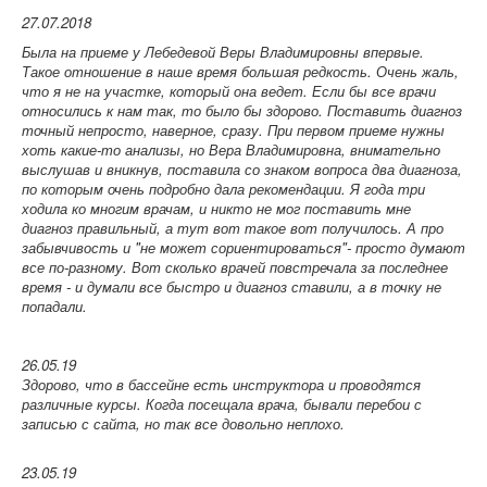
27.07.2018
Была на приеме у Лебедевой Веры Владимировны впервые.
Такое отношение в наше время большая редкость. Очень жаль,
что я не на участке, который она ведет. Если бы все врачи
относились к нам так, то было бы здорово. Поставить диагноз
точный непросто, наверное, сразу. При первом приеме нужны
хоть какие-то анализы, но Вера Владимировна, внимательно
выслушав и вникнув, поставила со знаком вопроса два диагноза,
по которым очень подробно дала рекомендации. Я года три
ходила ко многим врачам, и никто не мог поставить мне
диагноз правильный, а тут вот такое вот получилось. А про
забывчивость и "не может сориентироваться"- просто думают
все по-разному. Вот сколько врачей повстречала за последнее
время - и думали все быстро и диагноз ставили, а в точку не
попадали.
26.05.19
Здорово, что в бассейне есть инструктора и проводятся
различные курсы. Когда посещала врача, бывали перебои с
записью с сайта, но так все довольно неплохо.
23.05.19