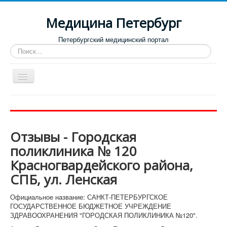
Медицина Петербург
Петербургский медицинский портал
Искать...
Toggle
Navigation
Больницы
Поликлиники
Отзывы - Городская
Роддома и женские консультации
поликлиника № 120
Диспансеры
Красногвардейского района,
Лучшие клиники по направлениям
СПБ, ул. Ленская
Отзывы о медицинских учреждениях
Официальное название: САНКТ-ПЕТЕРБУРГСКОЕ
ГОСУДАРСТВЕННОЕ БЮДЖЕТНОЕ УЧРЕЖДЕНИЕ
ЗДРАВООХРАНЕНИЯ "ГОРОДСКАЯ ПОЛИКЛИНИКА №120".