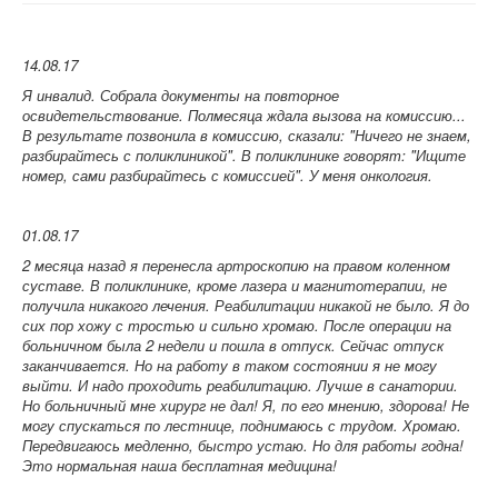
14.08.17
Я инвалид. Собрала документы на повторное
освидетельствование. Полмесяца ждала вызова на комиссию...
В результате позвонила в комиссию, сказали: "Ничего не знаем,
разбирайтесь с поликлиникой". В поликлинике говорят: "Ищите
номер, сами разбирайтесь с комиссией". У меня онкология.
01.08.17
2 месяца назад я перенесла артроскопию на правом коленном
суставе. В поликлинике, кроме лазера и магнитотерапии, не
получила никакого лечения. Реабилитации никакой не было. Я до
сих пор хожу с тростью и сильно хромаю. После операции на
больничном была 2 недели и пошла в отпуск. Сейчас отпуск
заканчивается. Но на работу в таком состоянии я не могу
выйти. И надо проходить реабилитацию. Лучше в санатории.
Но больничный мне хирург не дал! Я, по его мнению, здорова! Не
могу спускаться по лестнице, поднимаюсь с трудом. Хромаю.
Передвигаюсь медленно, быстро устаю. Но для работы годна!
Это нормальная наша бесплатная медицина!