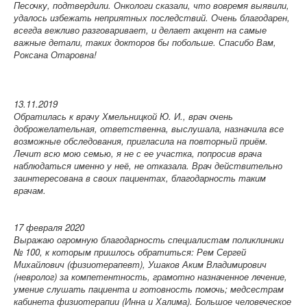
Песочку, подтвердили. Онкологи сказали, что вовремя выявили,
удалось избежать неприятных последствий. Очень благодарен,
всегда вежливо разговаривает, и делает акцент на самые
важные детали, таких докторов бы побольше. Спасибо Вам,
Роксана Отаровна!
13.11.2019
Обратилась к врачу Хмельницкой Ю. И., врач очень
доброжелательная, ответственна, выслушала, назначила все
возможные обследования, пригласила на повторный приём.
Лечит всю мою семью, я не с ее участка, попросив врача
наблюдаться именно у неё, не отказала. Врач действительно
заинтересована в своих пациентах, благодарность таким
врачам.
17 февраля 2020
Выражаю огромную благодарность специалистам поликлиники
№ 100, к которым пришлось обратиться: Рем Сергей
Михайлович (физиотерапевт), Ушаков Аким Владимирович
(невролог) за компетентность, грамотно назначенное лечение,
умение слушать пациента и готовность помочь; медсестрам
кабинета физиотерапии (Инна и Халима). Большое человеческое