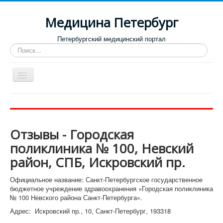
Медицина Петербург
Петербургский медицинский портал
Искать...
Toggle
Navigation
Больницы
Поликлиники
Отзывы - Городская
Роддома и женские консультации
поликлиника № 100, Невский
Диспансеры
район, СПБ, Искровский пр.
Лучшие клиники по направлениям
Официальное название: Санкт-Петербургское государственное
Отзывы о медицинских учреждениях
бюджетное учреждение здравоохранения «Городская поликлиника
№ 100 Невского района Санкт-Петербурга».
Адрес: Искровский пр., 10, Санкт-Петербург, 193318