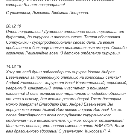
которые Вы нам возвращаете!
С уважением, Лысякова Людмила Петровна.
20.12.18
Очень понравилось! Душевное отношение всего персонала: от
буфетчиц, до хирургов и анестезиолога. Теплая обстановка.
Сотрудники - суперпрофессионалы своего дела. За время
пребывания в больнице только положительные эмоции. Спасибо
огромное! Рекомендую всем (3 детское отделение хирургии).
14.12.18
Хочу от всей души поблагодарить хирурга Ускова Андрея
Евгеньевича за проведённую операцию на голосовых связках!
Андрей Евгеньевич - хирург от Бога! Внимательный, серьёзный,
уверенный, конкретный, очень чувствует и понимает
пациента! В день выписки все тщательно и подробно объяснил
от чего и почему, дал четкие рекомендации! Таким докторам
можно доверять! Благодарю Вас, Андрей Евгеньевич! Вы
вернули мне голос! Низкий Вам поклон и храни Вас Бог! Так же
слова благодарности всем сотрудникам хирургического
отделения - все внимательные, чуткие, добрые, отзывчивые!
Мне очень повезло, что попала именно в этот НИИ ЛОР! Всем
вам драгоценного здоровья! С уважением, Кикосова Л. А.