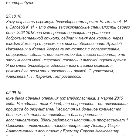
Екатеринбург.
27.10.18
Хочу выразить огромную благодарность врачам Науменко А. Н.
и Саповой К. И. - это очень высококлассные специалисты своего
дела. 2.03.2018 они мне провели операцию по удалению
доброкачественной опухоли, сейчас у меня всё хорошо, через
каждые 3 месяца я приезжаю к ним на обследование. Аркадий
Николаевич и Ксения Игоревна относятся с сопереживание,
стараются сделать всё возможное для своего пациента, это
заслуживает моей искренней похвалы и высокой оценки врачам.
Я им очень благодарна, здоровья вам и вашим семьям, я
рекомендую всем этих прекрасных врачей. С уважением,
Алексеева Г. Г. Карелия, Петрозаводск.
02.09.19
Мне была сделана операция (стапедопластика) в марте 2019
года. Находилась там 7 дней, все понравилось - от организации
процесса до результата! Несмотря на большое количество
больных, обстановка спокойная и благоприятная к
восстановлению. Здесь работают настоящие профессионалы!
Огромное человеческое спасибо профессору Аникину Игорю
Анатольевичу и ассистенту Еремину Сергею Алексеевичу.