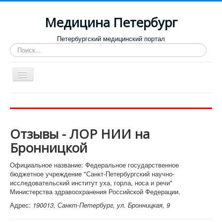
Медицина Петербург
Петербургский медицинский портал
Искать...
Toggle
Navigation
Больницы
Поликлиники
Отзывы - ЛОР НИИ на
Роддома и женские консультации
Бронницкой
Диспансеры
Официальное название: Федеральное государственное
Лучшие клиники по направлениям
бюджетное учреждение "Санкт-Петербургский научно-
исследовательский институт уха, горла, носа и речи"
Отзывы о медицинских учреждениях
Министерства здравоохранения Российской Федерации.
Адрес:
190013, Санкт-Петербург, ул. Бронницкая, 9