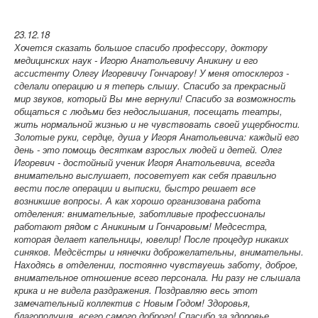
23.12.18
Хочется сказать большое спасибо профессору, доктору
медицинских наук - Игорю Анатольевичу Аникину и его
ассистенту Олегу Игоревичу Гончарову! У меня отосклероз -
сделали операцию и я теперь слышу. Спасибо за прекрасный
мир звуков, который Вы мне вернули! Спасибо за возможность
общаться с людьми без недослышания, посещать театры,
жить нормальной жизнью и не чувствовать своей ущербности.
Золотые руки, сердце, душа у Игоря Анатольевича: каждый его
день - это помощь десяткам взрослых людей и детей. Олег
Игоревич - достойный ученик Игоря Анатольевича, всегда
внимательно выслушает, посоветует как себя правильно
вести после операции и выписки, быстро решает все
возникшие вопросы. А как хорошо организована работа
отделения: внимательные, заботливые профессионалы
работают рядом с Аникиным и Гончаровым! Медсестра,
которая делает капельницы, ювелир! После процедур никаких
синяков. Медсёстры и нянечки доброжелательны, внимательны.
Находясь в отделении, постоянно чувствуешь заботу, доброе,
внимательное отношение всего персонала. Ни разу не слышала
крика и не видела раздражения. Поздравляю весь этот
замечательный коллектив с Новым Годом! Здоровья,
благополучия, всего самого доброго! Спасибо за здоровье,