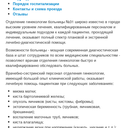
Порядок госпитализации
Контакты и схема проезда
Отзывы
Отделение гинекологии больницы №31 широко известно в городе
высоким уровнем лечения, квалифицированным персоналом и
индивидуальным подходом к каждой пациентке, проходящей
лечение, оказывает полный спектр плановой и экстренной
лечебно-диагностической помощи.
Возможности больницы - мощная современная диагностическая
база и штат сотрудников по всем медицинским специальностям -
позволяют врачам отделения гинекологии быстро и
квалифицированно обследовать больных.
Врачебно-сестринский персонал отделения гинекологии,
имеющий большой опыт клинической работы, оказывает
лечебную помощь пациенткам при следующих заболеваниях:
миома матки;
киста бартолиниевой железы;
опухоль яичников (кисты, кистомы, фибромы);
эктопическая беременность (трубная, яичниковая,
брюшинная);
воспаление маточных труб, яичников;
киста влагалища;
недержание мочи при напряжении (кашель, чихание и т.д.);