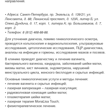
направлений.
• Адреса: Санкт-Петербург, пр. Энгельса, д. 139/21; ул.
Ленсовета, д. 88; Ленинский проспект, д. 123А, литер Б; ул.
Олеко Дундича, д. 17, корп. 1, литера А; пр. Большевиков, д. 7,
корп. 2.
• Телефон: 8 (812) 468-88-88.
Для уточнения диагноза, помимо гинекологического осмотра,
проводятся кольпоскопия и видеокольпоскопия, ультразвуковые
исследования, цитологические исследования, ПЦР-диагностика,
анализы на инфекции и гормоны, исследование мазков и посевов.
В клинике проводят диагностику и лечение вагинита,
бактериального вагиноза, кандидоза, заболеваний шейки матки,
миомы матки, кист яичников, эндометриоза, нарушений
менструального цикла, женского бесплодия и скрытых инфекций.
Основные гинекологические услуги и методы лечения:
• лечение вагинита и скрытых инфекций;
• лазерная вапоризация – лазерная коагуляция;
• радиоволновая конизация шейки матки;
• плазмотерапия шейки матки;
• лазерная терапия MonaLisa Touch;
• физиотерапевтическое лечение.