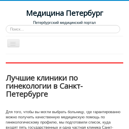
Медицина Петербург
Петербургский медицинский портал
Искать...
Toggle
Navigation
Больницы
Поликлиники
Лучшие клиники по
Роддома и женские консультации
гинекологии в Санкт-
Диспансеры
Петербурге
Лучшие клиники по направлениям
Отзывы о медицинских учреждениях
Для того, чтобы вы могли выбрать больницу, где гарантированно
можно получить качественную медицинскую помощь по
гинекологическому профилю, мы подготовили список, куда
входят пять государственных и одна частная клиника Санкт-