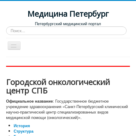
Медицина Петербург
Петербургский медицинский портал
Искать...
Toggle
Navigation
Больницы
Поликлиники
Городской онкологический
Роддома и женские консультации
центр СПБ
Диспансеры
Официальное название
: Государственное бюджетное
Лучшие клиники по направлениям
учреждение здравоохранения «Санкт-Петербургский клинический
научно-практический центр специализированных видов
Отзывы о медицинских учреждениях
медицинской помощи (онкологический)».
История
Структура