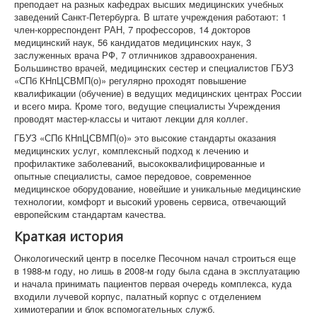
преподает на разных кафедрах высших медицинских учебных
заведений Санкт-Петербурга. В штате учреждения работают: 1
член-корреспондент РАН, 7 профессоров, 14 докторов
медицинский наук, 56 кандидатов медицинских наук, 3
заслуженных врача РФ, 7 отличников здравоохранения.
Большинство врачей, медицинских сестер и специалистов ГБУЗ
«СПб КНпЦСВМП(о)» регулярно проходят повышение
квалификации (обучение) в ведущих медицинских центрах России
и всего мира. Кроме того, ведущие специалисты Учреждения
проводят мастер-классы и читают лекции для коллег.
ГБУЗ «СПб КНпЦСВМП(о)» это высокие стандарты оказания
медицинских услуг, комплексный подход к лечению и
профилактике заболеваний, высококвалифицированные и
опытные специалисты, самое передовое, современное
медицинское оборудование, новейшие и уникальные медицинские
технологии, комфорт и высокий уровень сервиса, отвечающий
европейским стандартам качества.
Краткая история
Онкологический центр в поселке Песочном начал строиться еще
в 1988-м году, но лишь в 2008-м году была сдана в эксплуатацию
и начала принимать пациентов первая очередь комплекса, куда
входили лучевой корпус, палатный корпус с отделением
химиотерапии и блок вспомогательных служб.