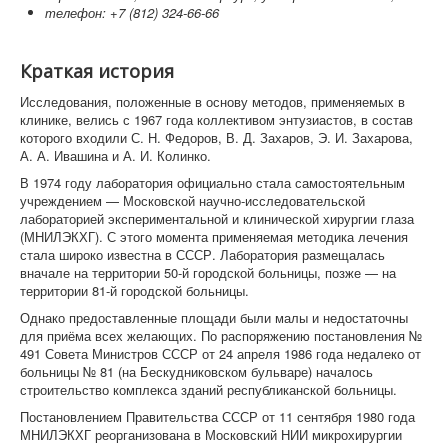
телефон: +7 (812) 324-66-66
Краткая история
Исследования, положенные в основу методов, применяемых в
клинике, велись с 1967 года коллективом энтузиастов, в состав
которого входили С. Н. Федоров, В. Д. Захаров, Э. И. Захарова,
А. А. Ивашина и А. И. Колинко.
В 1974 году лаборатория официально стала самостоятельным
учреждением — Московской научно-исследовательской
лабораторией экспериментальной и клинической хирургии глаза
(МНИЛЭКХГ). С этого момента применяемая методика лечения
стала широко известна в СССР. Лаборатория размещалась
вначале на территории 50-й городской больницы, позже — на
территории 81-й городской больницы.
Однако предоставленные площади были малы и недостаточны
для приёма всех желающих. По распоряжению постановления №
491 Совета Министров СССР от 24 апреля 1986 года недалеко от
больницы № 81 (на Бескудниковском бульваре) началось
строительство комплекса зданий республиканской больницы.
Постановлением Правительства СССР от 11 сентября 1980 года
МНИЛЭКХГ реорганизована в Московский НИИ микрохирургии