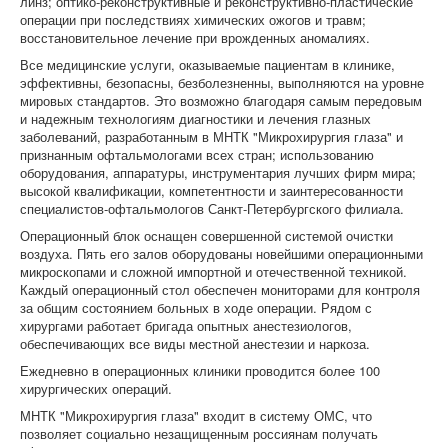
линз; оптико-реконструктивные и реконструктивно-пластические
операции при последствиях химических ожогов и травм;
восстановительное лечение при врожденных аномалиях.
Все медицинские услуги, оказываемые пациентам в клинике,
эффективны, безопасны, безболезненны, выполняются на уровне
мировых стандартов. Это возможно благодаря самым передовым
и надежным технологиям диагностики и лечения глазных
заболеваний, разработанным в МНТК "Микрохирургия глаза" и
признанным офтальмологами всех стран; использованию
оборудования, аппаратуры, инструментария лучших фирм мира;
высокой квалификации, компетентности и заинтересованности
специалистов-офтальмологов Санкт-Петербургского филиала.
Операционный блок оснащен совершенной системой очистки
воздуха. Пять его залов оборудованы новейшими операционными
микроскопами и сложной импортной и отечественной техникой.
Каждый операционный стол обеспечен мониторами для контроля
за общим состоянием больных в ходе операции. Рядом с
хирургами работает бригада опытных анестезиологов,
обеспечивающих все виды местной анестезии и наркоза.
Ежедневно в операционных клиники проводится более 100
хирургических операций.
МНТК "Микрохирургия глаза" входит в систему ОМС, что
позволяет социально незащищенным россиянам получать