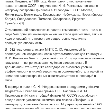
глаза. Позднее, в 1986 году, было принято постановление
правительства СССР, подписанное Н. И. Рыжковым, согласно
которому построены филиалы в 11 городах СССР: Москве,
Ленинграде, Волгограде, Краснодаре, Чебоксарах, Новосибирске,
Калуге, Свердловске, Тамбове, Хабаровске, Иркутске,
Оренбурге[2].
Отличительной особенностью работы комплекса в 1980—1990-е
годы был принцип конвейера — как на этапе диагностики, так и в
ходе операций, что позволяло существенно увеличить
пропускную способность.
В 1982 году сотрудниками МНТК С. Ю. Анисимовой (в
последующем создавшей свою офтальмологическую клинику) и
В. И. Козловым был создан новый способ хирургического лечения
глаукомы — непроникающая глубокая склерэктомия. В
дальнейшем эта методика благодаря её высокому уровню
эффективности и низкой вероятности осложнений стала одной из
наиболее распространённых антиглаукоматозных операций в
мире.
В середине 1980-х С. Н. Фёдоров вместе с ведущими учёными
лауреатами Нобелевской премии Н. Г. Басовым и А. М.
Прохоровым (Институт общей физики АН СССР) разработал и
создал серию установок эксимерного лазера «Профиль» и
методику для лечения близорукости. Модернизированный в 1995
году вариант лазерной установки позволял выполнять операции