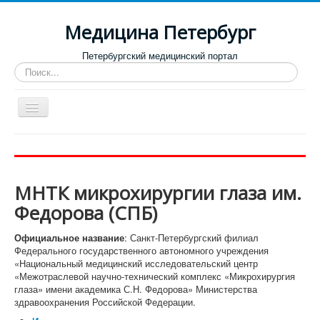
Медицина Петербург
Петербургский медицинский портал
Искать...
Toggle
Navigation
Больницы
Поликлиники
МНТК микрохирургии глаза им.
Роддома и женские консультации
Федорова (СПБ)
Диспансеры
Официальное название
: Санкт-Петербургский филиал
Лучшие клиники по направлениям
Федерального государственного автономного учреждения
«Национальный медицинский исследовательский центр
Отзывы о медицинских учреждениях
«Межотраслевой научно-технический комплекс «Микрохирургия
глаза» имени академика С.Н. Федорова» Министерства
здравоохранения Российской Федерации.