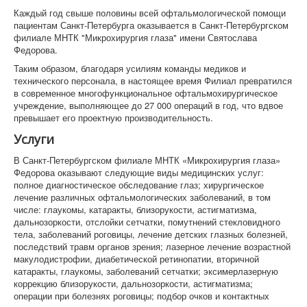
Каждый год свыше половины всей офтальмологической помощи
пациентам Санкт-Петербурга оказывается в Санкт-Петербургском
филиале МНТК "Микрохирургия глаза" имени Святослава
Федорова.
Таким образом, благодаря усилиям команды медиков и
технического персонала, в настоящее время Филиал превратился
в современное многофункциональное офтальмохирургическое
учреждение, выполняющее до 27 000 операций в год, что вдвое
превышает его проектную производительность.
Услуги
В Санкт-Петербургском филиале МНТК «Микрохирургия глаза»
Федорова оказывают следующие виды медицинских услуг:
полное диагностическое обследование глаз; хирургическое
лечение различных офтальмологических заболеваний, в том
числе: глаукомы, катаракты, близорукости, астигматизма,
дальнозоркости, отслойки сетчатки, помутнений стекловидного
тела, заболеваний роговицы, лечение детских глазных болезней,
последствий травм органов зрения; лазерное лечение возрастной
макулодистрофии, диабетической ретинопатии, вторичной
катаракты, глаукомы, заболеваний сетчатки; эксимерлазерную
коррекцию близорукости, дальнозоркости, астигматизма;
операции при болезнях роговицы; подбор очков и контактных