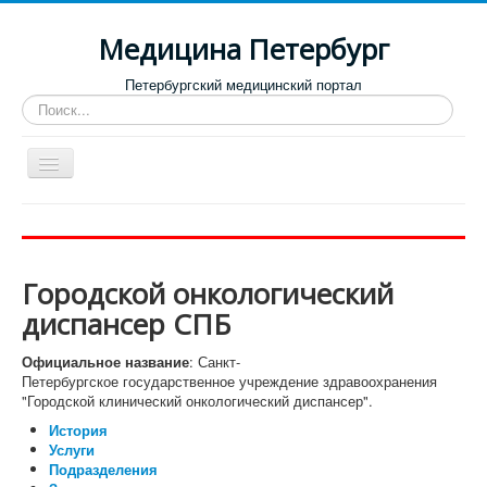
Медицина Петербург
Петербургский медицинский портал
Искать...
Toggle
Navigation
Больницы
Поликлиники
Городской онкологический
Роддома и женские консультации
диспансер СПБ
Диспансеры
Официальное название
: Санкт-
Лучшие клиники по направлениям
Петербургское государственное учреждение здравоохранения
"Городской клинический онкологический диспансер".
Отзывы о медицинских учреждениях
История
Услуги
Подразделения