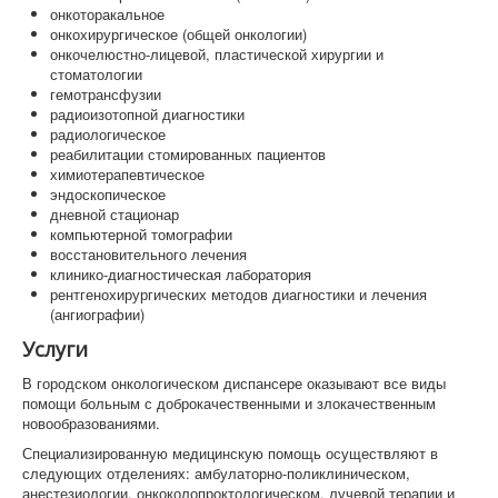
онкоторакальное
онкохирургическое (общей онкологии)
онкочелюстно-лицевой, пластической хирургии и
стоматологии
гемотрансфузии
радиоизотопной диагностики
радиологическое
реабилитации стомированных пациентов
химиотерапевтическое
эндоскопическое
дневной стационар
компьютерной томографии
восстановительного лечения
клинико-диагностическая лаборатория
рентгенохирургических методов диагностики и лечения
(ангиографии)
Услуги
В городском онкологическом диспансере оказывают все виды
помощи больным с доброкачественными и злокачественным
новообразованиями.
Специализированную медицинскую помощь осуществляют в
следующих отделениях: амбулаторно-поликлиническом,
анестезиологии, онкоколопроктологическом, лучевой терапии и