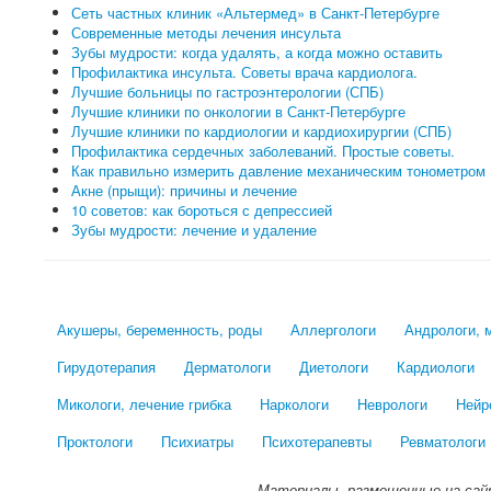
Сеть частных клиник «Альтермед» в Санкт-Петербурге
Современные методы лечения инсульта
Зубы мудрости: когда удалять, а когда можно оставить
Профилактика инсульта. Советы врача кардиолога.
Лучшие больницы по гастроэнтерологии (СПБ)
Лучшие клиники по онкологии в Санкт-Петербурге
Лучшие клиники по кардиологии и кардиохирургии (СПБ)
Профилактика сердечных заболеваний. Простые советы.
Как правильно измерить давление механическим тонометром
Акне (прыщи): причины и лечение
10 советов: как бороться с депрессией
Зубы мудрости: лечение и удаление
Акушеры, беременность, роды
Аллергологи
Андрологи, 
Гирудотерапия
Дерматологи
Диетологи
Кардиологи
Микологи, лечение грибка
Наркологи
Неврологи
Нейр
Проктологи
Психиатры
Психотерапевты
Ревматологи
Материалы, размещенные на сай