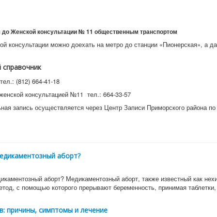
я до Женской консультации № 11 общественным транспортом
кой консультации можно доехать на метро до станции «Пионерская», а д
 справочник
тел.: (812) 664-41-18
енской консультацией №11 тел.: 664-33-57
ная запись осуществляется через Центр Записи Приморского района по
медикаментозный аборт?
дикаментозный аборт? Медикаментозный аборт, также известный как нех
метод, с помощью которого прерывают беременность, принимая таблетки,
в: причины, симптомы и лечение