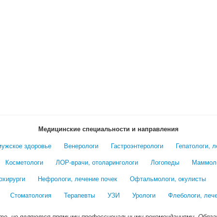
Медицинские специальности и направления
мужское здоровье
Венерологи
Гастроэнтерологи
Гепатологи, 
Косметологи
ЛОР-врачи, отоларингологи
Логопеды
Маммол
охирурги
Нефрологи, лечение почек
Офтальмологи, окулисты
Стоматология
Терапевты
УЗИ
Урологи
Флебологи, леч
те, не являются прямыми профессиональными рекомендациями. Обяза