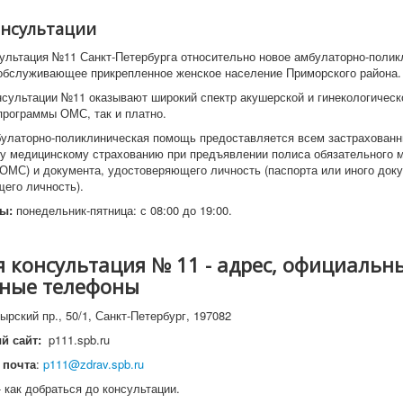
онсультации
ультация №11 Санкт-Петербурга относительно новое амбулаторно-полик
обслуживающее прикрепленное женское население Приморского района.
нсультации №11 оказывают широкий спектр акушерской и гинекологичес
 программы ОМС, так и платно.
улаторно-поликлиническая помощь предоставляется всем застрахован
у медицинскому страхованию при предъявлении полиса обязательного 
(ОМС) и документа, удостоверяющего личность (паспорта или иного доку
его личность).
ы:
понедельник-пятница: с 08:00 до 19:00.
 консультация № 11 - адрес, официальн
вные телефоны
ырский пр., 50/1, Санкт-Петербург, 197082
й сайт:
p111.spb.ru
 почта
:
p111@zdrav.spb.ru
 как добраться до консультации.