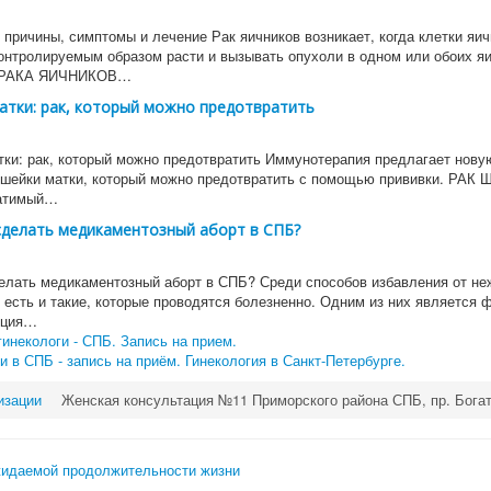
 причины, симптомы и лечение Рак яичников возникает, когда клетки яи
онтролируемым образом расти и вызывать опухоли в одном или обоих яи
РАКА ЯИЧНИКОВ…
атки: рак, который можно предотвратить
тки: рак, который можно предотвратить Иммунотерапия предлагает нову
 шейки матки, который можно предотвратить с помощью прививки. РА
ратимый…
сделать медикаментозный аборт в СПБ?
елать медикаментозный аборт в СПБ? Среди способов избавления от н
 есть и такие, которые проводятся болезненно. Одним из них является 
яция…
инекологи - СПБ. Запись на прием.
и в СПБ - запись на приём. Гинекология в Санкт-Петербурге.
изации
Женская консультация №11 Приморского района СПБ, пр. Бога