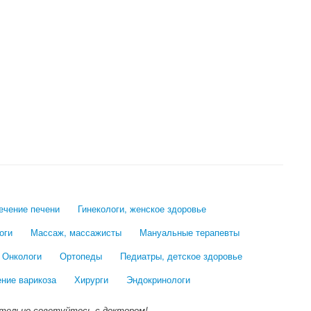
лечение печени
Гинекологи, женское здоровье
оги
Массаж, массажисты
Мануальные терапевты
Онкологи
Ортопеды
Педиатры, детское здоровье
ение варикоза
Хирурги
Эндокринологи
тельно советуйтесь с доктором!