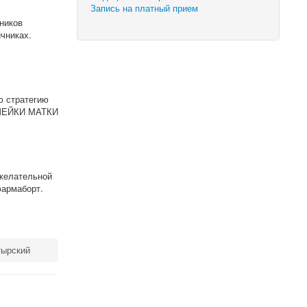
Запись на платный прием
чников
чниках.
ю стратегию
К ШЕЙКИ МАТКИ
ежелательной
фармаборт.
тырский