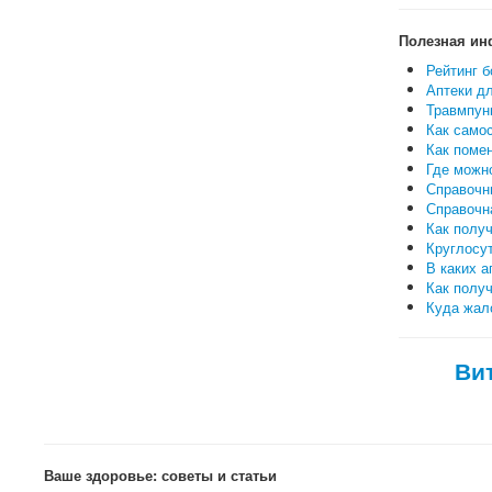
Полезная ин
Рейтинг б
Аптеки дл
Травмпунк
Как самос
Как поме
Где можн
Справочн
Справочн
Как полу
Круглосут
В каких а
Как полу
Куда жало
Ви
Ваше здоровье: советы и статьи