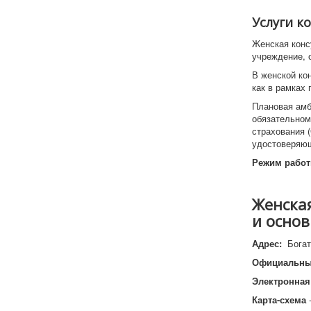
Услуги к
Женская конс
учреждение, 
В женской ко
как в рамках
Плановая амб
обязательном
страхования 
удостоверяющ
Режим работ
Женская
и осно
Адрес:
Богат
Официальны
Электронная
Карта-схема
-