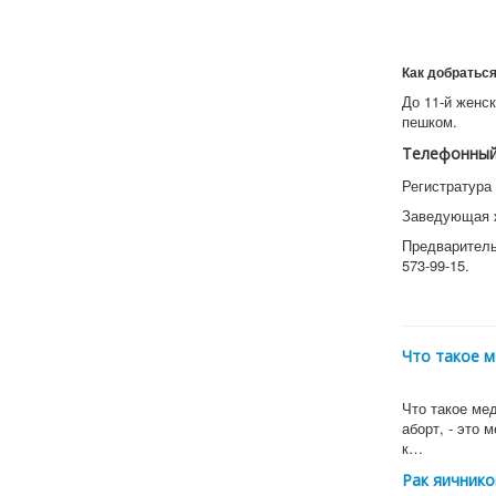
Как добратьс
До 11-й женс
пешком.
Телефонный
Регистратура 
Заведующая ж
Предваритель
573-99-15.
Что такое 
Что такое ме
аборт, - это 
к…
Рак яичнико