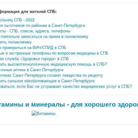
формация для жителей СПБ:
ольниц СПБ - 2022
я льготников по районам в Санкт-Петербурге
ты - СПБ, список, адреса, телефоны
тоятельно записаться на прием в поликлинику
нять поликлинику
о провериться на ВИЧ/СПИД в СПБ
ые и экстренные телефоны по вопросам медицины в СПБ
ая служба «Здоровье города» в СПБ
чить высокотехнологичную медицинскую помощь в СПБ?
очные аптеки в Санкт-Петербурге
птеках Санкт-Петербурга готовят лекарства по рецепту
чить сильное обезболивающее в Санкт-Петербурге
ваться, если Вас не устраивает качество медицинских услуг в СПБ?
тамины и минералы - для хорошего здоро