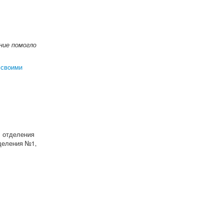
ение помогло
 своими
, отделения
тделения №1,