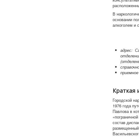
расположенны
В наркологич
основании по
алкоголем и 
адрес: Са
отделения
(отделени
справочно
приемное
Краткая 
Городской на
1976 года пу
Павлова в ко
«пограничной 
состав диспа
размещенный 
Васильевского