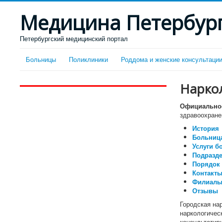
Медицина Петербур
Петербургский медицинский портал
Больницы
Поликлиники
Роддома и женские консультаци
Нарко
Официальное
здравоохране
История
Больница
Услуги б
Подразд
Порядок 
Контакты
Филиал
Отзывы
Городская на
наркологическ
консультативн