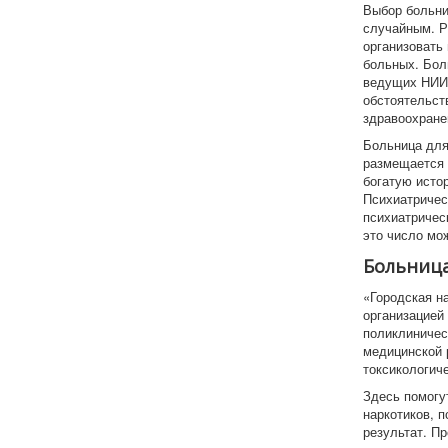
Выбор больни
случайным. Р
организовать
больных. Бол
ведущих НИИ 
обстоятельст
здравоохране
Больница для
размещается 
богатую исто
Психиатричес
психиатричес
это число мо
Больница
«Городская н
организацией
поликлиничес
медицинской 
токсикологич
Здесь помогу
наркотиков, 
результат. П