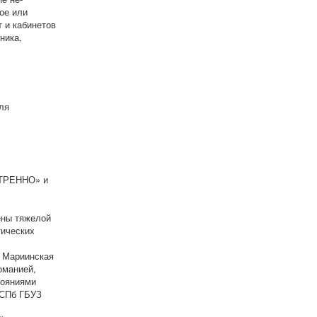
ое или
 и кабинетов
ника,
ля
СТРЕННО» и
ены тяжелой
тических
я Мариинская
оманией,
тояниями
 СПб ГБУЗ