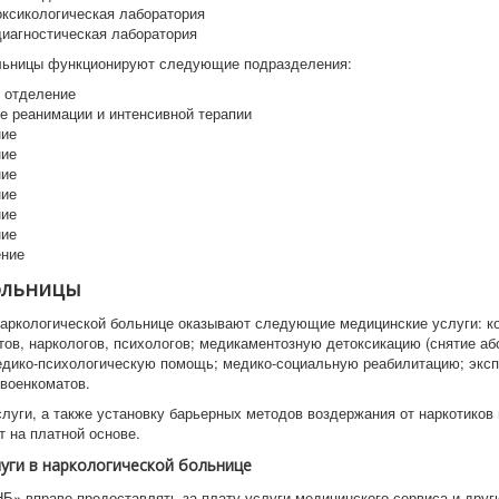
оксикологическая лаборатория
диагностическая лаборатория
льницы функционируют следующие подразделения:
 отделение
е реанимации и интенсивной терапии
ние
ние
ние
ние
ние
ние
ение
ольницы
наркологической больнице оказывают следующие медицинские услуги: к
тов, наркологов, психологов; медикаментозную детоксикацию (снятие аб
едико-психологическую помощь; медико-социальную реабилитацию; эксп
военкоматов.
луги, а также установку барьерных методов воздержания от наркотиков 
 на платной основе.
уги в наркологической больнице
Б» вправе предоставлять за плату услуги медицинского сервиса и други