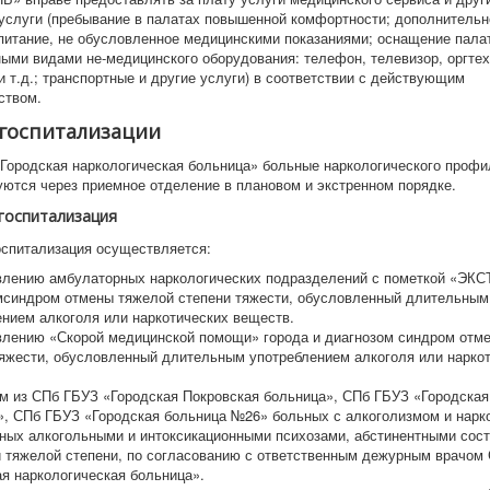
услуги (пребывание в палатах повышенной комфортности; дополнительн
питание, не обусловленное медицинскими показаниями; оснащение палат
ыми видами не-медицинского оборудования: телефон, телевизор, оргтех
 т.д.; транспортные и другие услуги) в соответствии с действующим
ством.
госпитализации
Городская наркологическая больница» больные наркологического профи
уются через приемное отделение в плановом и экстренном порядке.
госпитализация
оспитализация осуществляется:
влению амбулаторных наркологических подразделений с пометкой «ЭК
мсиндром отмены тяжелой степени тяжести, обусловленный длительным
ением алкоголя или наркотических веществ.
влению «Скорой медицинской помощи» города и диагнозом синдром отм
тяжести, обусловленный длительным употреблением алкоголя или нарко
м из СПб ГБУЗ «Городская Покровская больница», СПб ГБУЗ «Городска
», СПб ГБУЗ «Городская больница №26» больных с алкоголизмом и нарк
ных алкогольными и интоксикационными психозами, абстинентными сос
и тяжелой степени, по согласованию с ответственным дежурным врачом
я наркологическая больница».