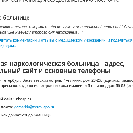
НАЯ ГОСПИТАЛИЗАЦИЯ ОСУЩЕСТВЛЯЕТСЯ КРУГЛОСУТОЧНО.
о больнице
лично и лечили, и кормили, еда не хуже чем в приличной столовой! Леч
ся уже к вечеру второго дня нахождения ..."
читать комментарии и отзывы о медицинском учреждении (и поделиться
и) здесь.
ая наркологическая больница - адрес,
льный сайт и основные телефоны
-Петербург, Васильевский остров, 4-я линия, дом 23-25, (администрация
7, приемное отделение, отделение реанимации) и 5-я линия, дом 56-58 (о
й сайт:
nhosp.ru
 почта
:
gornarkb@zdrav.spb.ru
 как добраться до больницы.