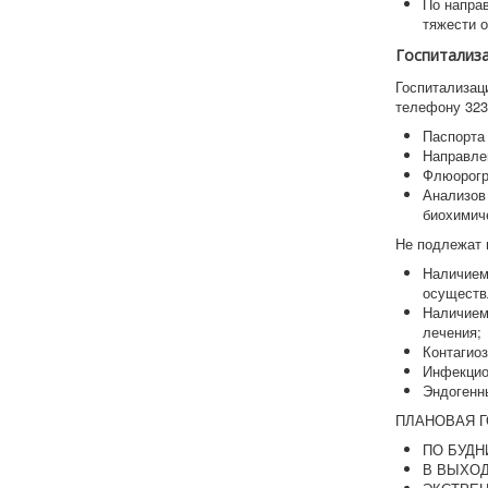
По напра
тяжести 
Госпитализа
Госпитализац
телефону 323
Паспорта 
Направлен
Флюорогр
Анализов 
биохимиче
Не подлежат 
Наличием
осуществ
Наличием
лечения;
Контагио
Инфекцио
Эндогенн
ПЛАНОВАЯ 
ПО БУДНИ
В ВЫХОДН