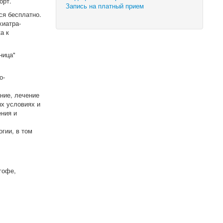
орт.
Запись на платный прием
я бесплатно.
хиатра-
а к
ница"
о-
ние, лечение
х условиях и
ения и
гии, в том
гофе,