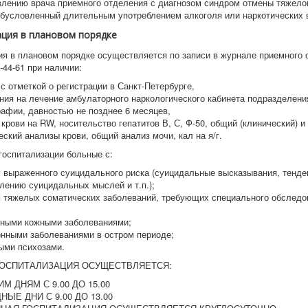
влению врача приемного отделения с диагнозом синдром отмены тяжело
обусловленный длительным употреблением алкоголя или наркотических 
ция в плановом порядке
ия в плановом порядке осуществляется по записи в журнале приемного 
-44-61 при наличии:
с отметкой о регистрации в Санкт-Петербурге,
ия на лечение амбулаторного наркологического кабинета подразделени
афии, давностью не позднее 6 месяцев,
крови на RW, носительство гепатитов В, С, Ф-50, общий (клинический) и
ский анализы крови, общий анализ мочи, кал на я/г.
госпитализации больные с:
 выраженного суицидального риска (суицидальные высказывания, тенде
лению суицидальных мыслей и т.п.);
 тяжелых соматических заболеваний, требующих специального обследо
зными кожными заболеваниями;
нными заболеваниями в остром периоде;
ыми психозами.
ГОСПИТАЛИЗАЦИЯ ОСУЩЕСТВЛЯЕТСЯ:
М ДНЯМ С 9.00 ДО 15.00
ЫЕ ДНИ С 9.00 ДО 13.00