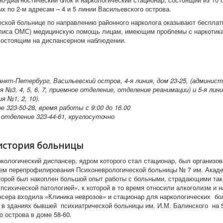
х по 2-м адресам – 4 и 5 линии Васильевского острова.
еской больнице по направлению районного нарколога оказывают бесплат
лиса ОМС) медицинскую помощь лицам, имеющим проблемы с наркотик
состоящим на диспансерном наблюдении.
нкт-Петербург, Васильевский остров, 4-я линия, дом 23-25, (админист
 №3, 4, 5, 6, 7, приемное отделение, отделение реанимации) и 5-я лини
я №1, 2, 10).
е 323-50-28, время работы с 9:00 до 16.00
 отделение 323-44-61, круглосуточно
история больницы
ркологический диспансер, ядром которого стал стационар, был организо
тем перепрофилирования Психоневрологической больницы № 7 им. Акаде
торой был накоплен большой опыт работы с больными, страдающими та
психической патологией», к которой в то время относили алкоголизм и 
нсера входила «Клиника неврозов» и стационар для наркологических бо
в зданиях бывшей психиатрической больницы им. И.М. Балинского на 5
 острова в доме 58-60.