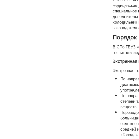
медицинские 
специальное 
дополнительн
холодильник и
законодатель
Порядок 
В СПб ГБУЗ «
госпитализир
Экстренная 
Экстренная г
По напра
диагнозо
употребл
По напра
степени 
веществ.
Переводо
больница
осложнен
средней 
«Городска