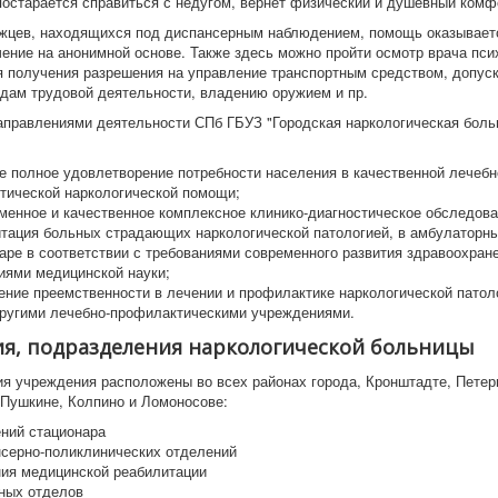
постарается справиться с недугом, вернет физический и душевный комф
жцев, находящихся под диспансерным наблюдением, помощь оказываетс
ение на анонимной основе. Также здесь можно пройти осмотр врача пси
я получения разрешения на управление транспортным средством, допуск
дам трудовой деятельности, владению оружием и пр.
правлениями деятельности СПб ГБУЗ "Городская наркологическая боль
е полное удовлетворение потребности населения в качественной лечебн
тической наркологической помощи;
менное и качественное комплексное клинико-диагностическое обследова
итация больных страдающих наркологической патологией, в амбулаторны
аре в соответствии с требованиями современного развития здравоохран
иями медицинской науки;
ение преемственности в лечении и профилактике наркологической патоло
другими лечебно-профилактическими учреждениями.
я, подразделения наркологической больницы
я учреждения расположены во всех районах города, Кронштадте, Петер
 Пушкине, Колпино и Ломоносове:
ений стационара
нсерно-поликлинических отделений
ния медицинской реабилитации
тных отделов