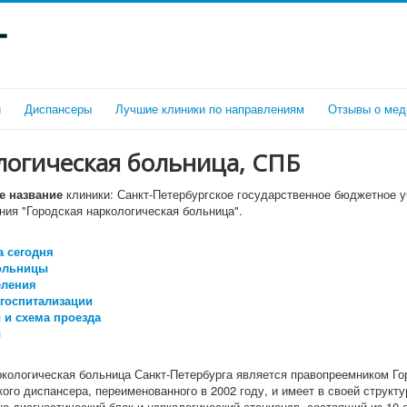
г
и
Диспансеры
Лучшие клиники по направлениям
Отзывы о мед
логическая больница, СПБ
 название
клиники: Санкт-Петербургское государственное бюджетное 
ния "Городская наркологическая больница".
 сегодня
ольницы
еления
госпитализации
 и схема проезда
ы
ркологическая больница Санкт-Петербурга является правопреемником Го
ого диспансера, переименованного в 2002 году, и имеет в своей структу
о-диагностический блок и наркологический стационар, состоящий из 10 