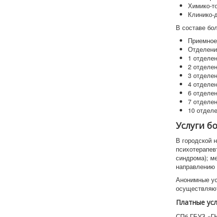
Химико-т
Клинико-
В составе бо
Приемное
Отделени
1 отделе
2 отделе
3 отделе
4 отделе
6 отделе
7 отделе
10 отдел
Услуги б
В городской 
психотерапев
синдрома); м
направлению 
Анонимные ус
осуществляют
Платные усл
СПб ГБУЗ «ГН