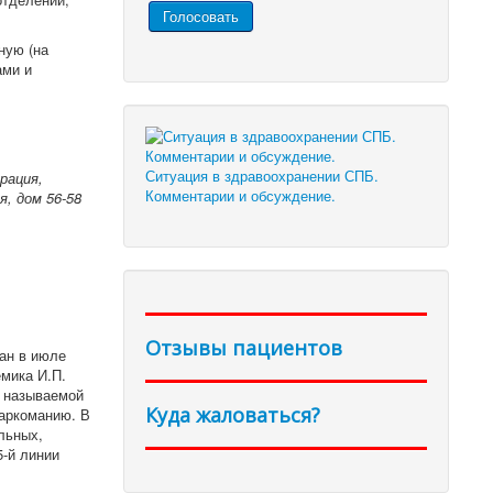
ную (на
ами и
Ситуация в здравоохранении СПБ.
рация,
Комментарии и обсуждение.
я, дом 56-58
Отзывы пациентов
ван в июле
мика И.П.
к называемой
Куда жаловаться?
наркоманию. В
льных,
-й линии