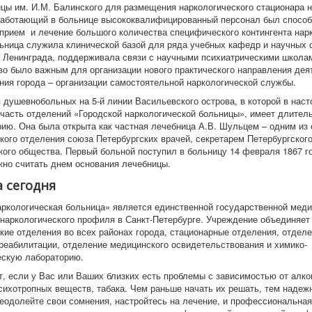
цы им. И.М. Балинского для размещения наркологического стационара 
аботающий в больнице высококвалифицированный персонал был способ
 прием и лечение большого количества специфического контингента нар
ьница служила клинической базой для ряда учебных кафедр и научных 
Ленинграда, поддерживала связи с научными психиатрическими школам
во было важным для организации нового практического направления дея
ния города – организации самостоятельной наркологической службы.
 душевнобольных на 5-й линии Васильевского острова, в которой в нас
часть отделений «Городской наркологической больницы», имеет длител
рию. Она была открыта как частная лечебница А.В. Шульцем – одним из
кого отделения союза Петербургских врачей, секретарем Петербургског
кого общества. Первый больной поступил в больницу 14 февраля 1867 г
жно считать днем основания лечебницы.
 сегодня
аркологическая больница» является единственной государственной мед
 наркологического профиля в Санкт-Петербурге. Учреждение объединяет
кие отделения во всех районах города, стационарные отделения, отдел
реабилитации, отделение медицинского освидетельствования и химико-
ескую лабораторию.
т, если у Вас или Ваших близких есть проблемы с зависимостью от алко
психотропных веществ, табака. Чем раньше начать их решать, тем надеж
реодолейте свои сомнения, настройтесь на лечение, и профессиональна