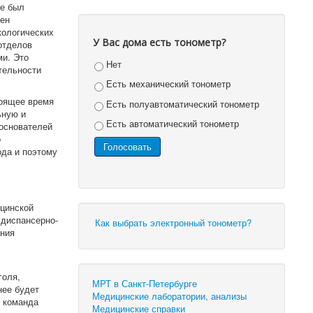
не был
ен
кологических
У Вас дома есть тонометр?
отделов
и. Это
Нет
тельности
Есть механический тонометр
тоящее время
Есть полуавтоматический тонометр
ьную и
Есть автоматический тонометр
 основателей
о
ода и поэтому
ицинской
 диспансерно-
Как выбрать электронный тонометр?
ения
голя,
МРТ в Санкт-Петербурге
нее будет
Медицинские лаборатории, анализы
я команда
Медицинские справки