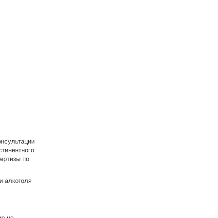
онсультации
стинентного
ертизы по
и алкоголя
е не-