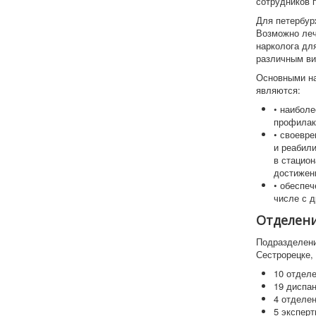
сотрудников 
Для петербур
Возможно леч
нарколога дл
различным ви
Основными на
являются:
• наиболе
профилак
• своевре
и реабил
в стацион
достижен
• обеспеч
числе с 
Отделени
Подразделени
Сестрорецке,
10 отдел
19 диспа
4 отделе
5 экспер