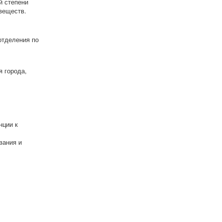
й степени
веществ.
отделения по
я города,
нции к
вания и