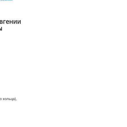
Евгении
ы
 кольца),