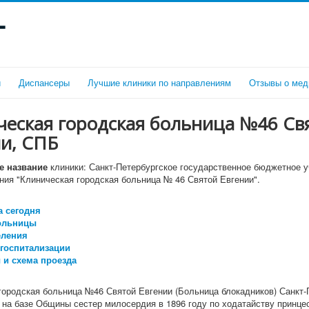
г
и
Диспансеры
Лучшие клиники по направлениям
Отзывы о мед
ческая городская больница №46 Св
ии, СПБ
 название
клиники: Санкт-Петербургское государственное бюджетное 
ния "Клиническая городская больница № 46 Святой Евгении".
 сегодня
ольницы
еления
госпитализации
 и схема проезда
городская больница №46 Святой Евгении (Больница блокадников) Санкт-
 на базе Общины сестер милосердия в 1896 году по ходатайству принце