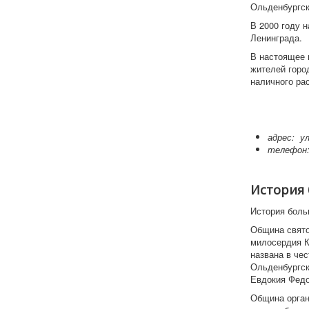
Ольденбургск
В 2000 году 
Ленинграда.
В настоящее 
жителей город
наличного рас
адрес: у
телефон
История
История боль
Община свято
милосердия К
названа в че
Ольденбургск
Евдокия Федо
Община орган