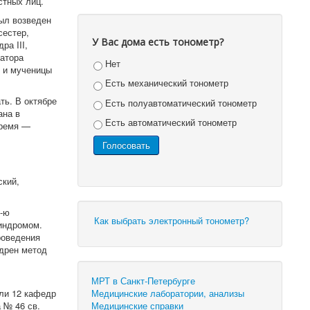
стных лиц.
был возведен
сестер,
У Вас дома есть тонометр?
а III,
ратора
Нет
о и мученицы
Есть механический тонометр
ть. В октябре
Есть полуавтоматический тонометр
ана в
Есть автоматический тонометр
время —
ский,
3-ю
Как выбрать электронный тонометр?
индромом.
роведения
едрен метод
МРТ в Санкт-Петербурге
Медицинские лаборатории, анализы
ели 12 кафедр
Медицинские справки
 № 46 св.