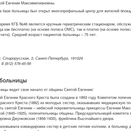
ой Евгении Максимилиановны.
на базе больницы был открыт многопрофильный центр для жителей блока
время КГБ №46 является крупным гериатрическим стационаром, обслу
а как бесплатно (на основе полиса ОМС), так и платно (на основе поли
чета). Средний возраст пациентов больницы – 75 лет.
л. Старорусская, 3, Санкт-Петербург, 191024
:
8 (812) 576-45-56
 больницы
ницы ведет свое начало от общины Святой Евгении/
й Евгении Красного Креста была создана в 1893 году Комитетом попече
расного Креста (1882) из молодых сестер, оказывавших медицинскую п
сть святой Евгении – небесной покровительницы принцессы Евгении Ма
ой (1845–1925), попечительницы общины. Председательницей комитета 
ровна Джунковская (1856-1935), фрейлина Высочайшего двора.
изовывала командировки сестер в детские летние колонии, в больницу 