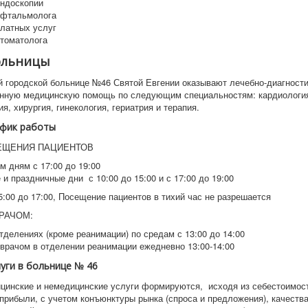
эндоскопии
офтальмолога
платных услуг
стоматолога
ольницы
й городской больнице №46 Святой Евгении оказывают лечебно-диагност
нную медицинскую помощь по следующим специальностям: кардиология
я, хирургия, гинекология, гериатрия и терапия.
афик работы
ЕЩЕНИЯ ПАЦИЕНТОВ
м дням с 17:00 до 19:00
и праздничные дни с 10:00 до 15:00 и с 17:00 до 19:00
5:00 до 17:00, Посещение пациентов в тихий час не разрешается
РАЧОМ:
тделениях (кроме реанимации) по средам с 13:00 до 14:00
врачом в отделении реанимации ежедневно 13:00-14:00
уги в больнице № 46
цинские и немедицинские услуги формируются, исходя из себестоимос
прибыли, с учетом конъюнктуры рынка (спроса и предложения), качества