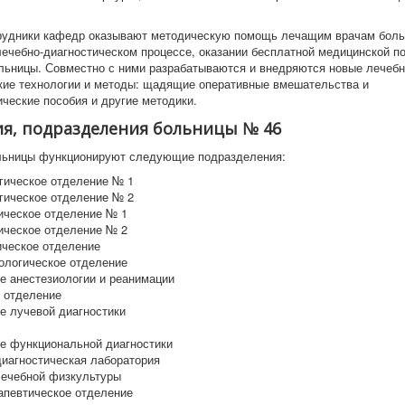
удники кафедр оказывают методическую помощь лечащим врачам боль
лечебно-диагностическом процессе, оказании бесплатной медицинской 
льницы. Совместно с ними разрабатываются и внедряются новые лечебн
кие технологии и методы: щадящие оперативные вмешательства и
ические пособия и другие методики.
я, подразделения больницы № 46
льницы функционируют следующие подразделения:
гическое отделение № 1
гическое отделение № 2
ическое отделение № 1
ическое отделение № 2
ическое отделение
ологическое отделение
е анестезиологии и реанимации
 отделение
е лучевой диагностики
е функциональной диагностики
диагностическая лаборатория
лечебной физкультуры
апевтическое отделение