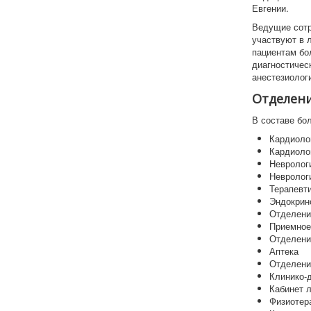
Евгении.
Ведущие сотр
участвуют в 
пациентам бо
диагностичес
анестезиолог
Отделени
В составе бо
Кардиоло
Кардиоло
Невролог
Невролог
Терапевт
Эндокрин
Отделени
Приемное
Отделени
Аптека
Отделени
Клинико-
Кабинет 
Физиотер