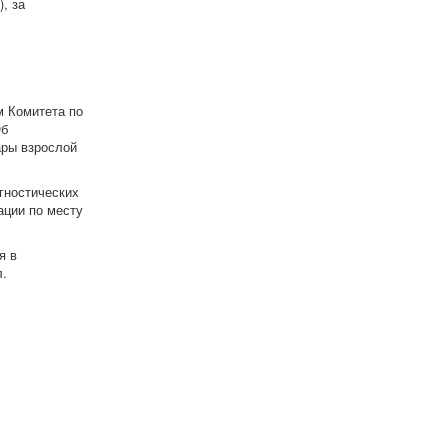
, за
м Комитета по
Об
ары взрослой
гностических
ации по месту
я в
.