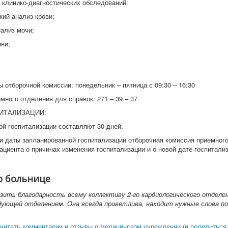
ы клинико-диагностических обследований:
кий анализ крови;
нализ мочи;
ови;
 отборочной комиссии: понедельник – пятница с 09:30 – 16:30
много отделения для справок: 271 – 39 – 37
ИТАЛИЗАЦИИ:
ой госпитализации составляют 30 дней.
и даты запланированной госпитализации отборочная комиссия приемног
ациента о причинах изменения госпитализации и о новой дате госпитализ
о больнице
зить благодарность всему коллективу 2-го кардиологического отделе
дующей отделением. Она всегда приветлива, находит нужные слова по
читать комментарии и отзывы о медицинском учреждении (и поделиться