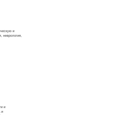
ическую и
, неврология,
ти и
 и