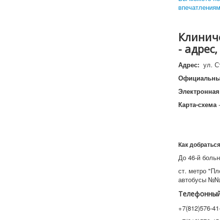
впечатлениям
Клиниче
- адрес
Адрес:
ул. С
Официальны
Электронная
Карта-схема
-
Как добратьс
До 46-й боль
ст. метро "П
автобусы №№ 
Телефонный
+7(812)576-41