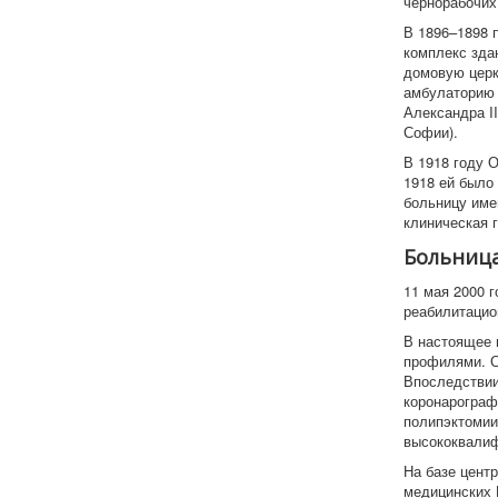
чернорабочих
В 1896–1898 
комплекс зда
домовую церк
амбулаторию 
Александра I
Софии).
В 1918 году 
1918 ей было
больницу име
клиническая 
Больница
11 мая 2000 
реабилитацио
В настоящее 
профилями. С
Впоследствии
коронарограф
полипэктомии
высококвалиф
На базе цент
медицинских 