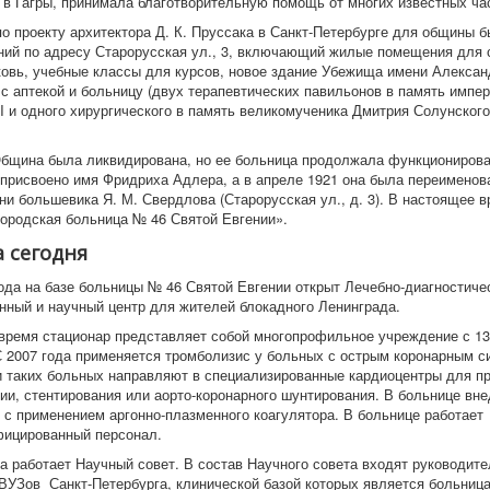
 в Гагры, принимала благотворительную помощь от многих известных ча
по проекту архитектора Д. К. Пруссака в Санкт-Петербурге для общины 
ний по адресу Старорусская ул., 3, включающий жилые помещения для 
овь, учебные классы для курсов, новое здание Убежища имени Александр
с аптекой и больницу (двух терапевтических павильонов в память импе
II и одного хирургического в память великомученика Дмитрия Солунског
Община была ликвидирована, но ее больница продолжала функционирова
 присвоено имя Фридриха Адлера, а в апреле 1921 она была переименов
ни большевика Я. М. Свердлова (Старорусская ул., д. 3). В настоящее 
городская больница № 46 Святой Евгении».
 сегодня
года на базе больницы № 46 Святой Евгении открыт Лечебно-диагностиче
нный и научный центр для жителей блокадного Ленинграда.
время стационар представляет собой многопрофильное учреждение с 1
 2007 года применяется тромболизис у больных с острым коронарным с
 таких больных направляют в специализированные кардиоцентры для п
ии, стентирования или аорто-коронарного шунтирования. В больнице вн
 с применением аргонно-плазменного коагулятора. В больнице работает
ицированный персонал.
ра работает Научный совет. В состав Научного совета входят руководит
ВУЗов Санкт-Петербурга, клинической базой которых является больница