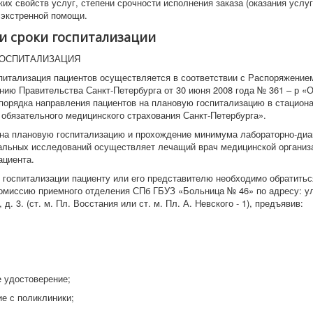
их свойств услуг, степени срочности исполнения заказа (оказания услуг)
экстренной помощи.
и сроки госпитализации
ГОСПИТАЛИЗАЦИЯ
питализация пациентов осуществляется в соответствии с Распоряжение
нию Правительства Санкт-Петербурга от 30 июня 2008 года № 361 – р «
порядка направления пациентов на плановую госпитализацию в стацион
 обязательного медицинского страхования Санкт-Петербурга».
на плановую госпитализацию и прохождение минимума лабораторно-диа
альных исследований осуществляет лечащий врач медицинской организ
ациента.
 госпитализации пациенту или его представителю необходимо обратитьс
омиссию приемного отделения СПб ГБУЗ «Больница № 46» по адресу: ул
 д. 3. (ст. м. Пл. Восстания или ст. м. Пл. А. Невского - 1), предъявив:
е удостоверение;
ие с поликлиники;