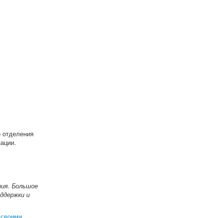
о отделения
ации.
ния. Большое
ддержки и
 своими