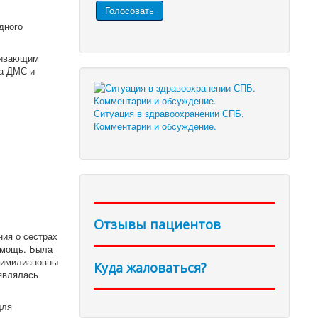
дного
живающим
са ДМС и
Ситуация в здравоохранении СПБ.
Комментарии и обсуждение.
Отзывы пациентов
ния о сестрах
омощь. Была
ксимилиановны
Куда жаловаться?
являлась
для