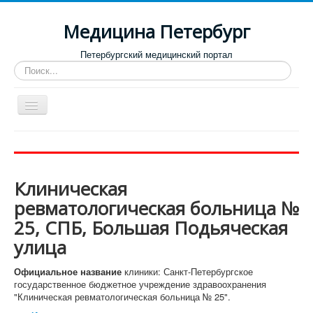
Медицина Петербург
Петербургский медицинский портал
Искать...
Toggle
Navigation
Больницы
Поликлиники
Клиническая
Роддома и женские консультации
ревматологическая больница №
Диспансеры
25, СПБ, Большая Подьяческая
Лучшие клиники по направлениям
улица
Отзывы о медицинских учреждениях
Официальное название
клиники: Санкт-Петербургское
государственное бюджетное учреждение здравоохранения
"Клиническая ревматологическая больница № 25".