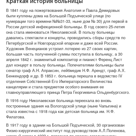
Краткая история больницы
В 1841 году на пожертвования Анатолия и Павла Демидовых
были куплены дома на Большой Подъяческой улице (по
нумерации того времени №№31-33, ныне дом № 30) для первой в
России детской инфекционной больницы. В год своего 25-летия
она стала именоваться Николаевской. В пользу больницы
давались спектакли и концерты, проводились сборы средств по
Петербургской и Новгородской епархии и даже всей России.
Художник Венецианов устроил лотерею из 27 своих картин,
большая часть полученной суммы поступила в больницу, а 30
апреля 1842 г. знаменитый композитор и пианист Ференц Лист
дал концерт в пользу больницы. Попечителями больницы были
сенатор граф А.Н. Апраксин, лейбмедик Н.Ф. Арендт, граф А.Х.
Бенкендорф и др. В 1853 г. больница перешла в ведомство IV
отделения Собственной Его Императорского Величества
канцелярии и стала предметом особого внимания ее
главноуправляющего принца Петра Георгиевича Ольденбургского.
В 1916 году Николаевская больница переехала во вновь
построенные здания на Вологодской улице (ныне Чапыгина) и
стала известна с 1918 года как детская больница им. Н.Ф.
Филатова.
В 1917 году в здании на Большой Подъяческой, 30 организован
Физио-хирургический институт под руководством А.Л.Поленова,
который затем в 1923 г. переехал по своему сегодняшнему