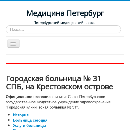
Медицина Петербург
Петербургский медицинский портал
Искать...
Toggle
Navigation
Больницы
Поликлиники
Городская больница № 31
Роддома и женские консультации
СПБ, на Крестовском острове
Диспансеры
Официальное название
клиники: Санкт-Петербургское
Лучшие клиники по направлениям
государственное бюджетное учреждение здравоохранения
"Городская клиническая больница № 31".
Отзывы о медицинских учреждениях
История
Больница сегодня
Услуги больницы