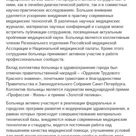
ними, как в лечебно-диагностической работе, так и в совместных
научно-практических исследованиях. Большое внимание
уделяется ускорению внедрения в практику современных
медицинских технологий. В различных научных медицинских
журналах, материалах научных конференций и съездов можно
встретить публикации сотрудников, посвященные актуальным
проблемам медицинской науки. Больница является коллективным
членом Регионального отделения Российской медицинской
Ассоциации и Национальной медицинской палаты. Кроме этого
сотрудники больницы принимают активное участие в работе
профессиональных сообществ.
Вклад коллектива больницы в здравоохранение города был
отмечен правительственной наградой – «Орденом Трудового
Красного знамени», почетными грамотами и благодарностями
Правительства и Законодательного Собрания Санкт-Петербурга.
Коллектив больницы является лауреатом международной премии
«Профессия - Жизнь» и премии «Золотой пеликан».
Больница активно участвует в реализации федеральных и
городских программ развития и модернизации здравоохранения, в
рамках которых происходит совершенствование материально-
технической базы, внедряются новые современные медицинские
технологии и стандарты, ведется постоянная работа над
повышением качества медицинской помощи, улучшением условий
для пребывания пациентов и созданием удобных рабочих мест.