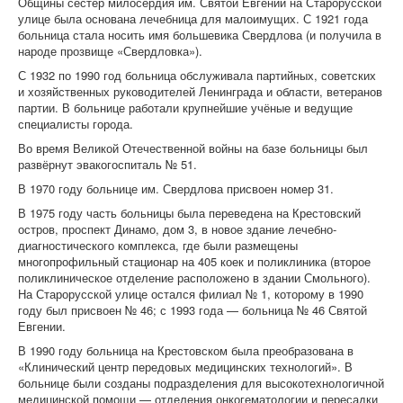
Общины сестёр милосердия им. Святой Евгении на Старорусской
улице была основана лечебница для малоимущих. С 1921 года
больница стала носить имя большевика Свердлова (и получила в
народе прозвище «Свердловка»).
С 1932 по 1990 год больница обслуживала партийных, советских
и хозяйственных руководителей Ленинграда и области, ветеранов
партии. В больнице работали крупнейшие учёные и ведущие
специалисты города.
Во время Великой Отечественной войны на базе больницы был
развёрнут эвакогоспиталь № 51.
В 1970 году больнице им. Свердлова присвоен номер 31.
В 1975 году часть больницы была переведена на Крестовский
остров, проспект Динамо, дом 3, в новое здание лечебно-
диагностического комплекса, где были размещены
многопрофильный стационар на 405 коек и поликлиника (второе
поликлиническое отделение расположено в здании Смольного).
На Старорусской улице остался филиал № 1, которому в 1990
году был присвоен № 46; с 1993 года — больница № 46 Святой
Евгении.
В 1990 году больница на Крестовском была преобразована в
«Клинический центр передовых медицинских технологий». В
больнице были созданы подразделения для высокотехнологичной
медицинской помощи — отделения онкогематологии и пересадки