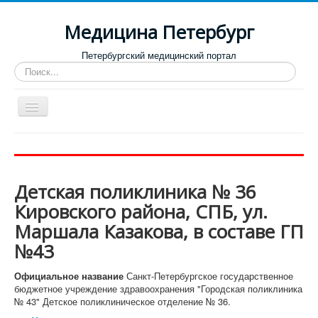
Медицина Петербург
Петербургский медицинский портал
Искать...
Toggle
Navigation
Больницы
Поликлиники
Детская поликлиника № 36
Роддома и женские консультации
Кировского района, СПБ, ул.
Диспансеры
Маршала Казакова, в составе ГП
Лучшие клиники по направлениям
№43
Отзывы о медицинских учреждениях
Официальное название
Санкт-Петербургское государственное
бюджетное учреждение здравоохранения "Городская поликлиника
№ 43" Детское поликлиническое отделение № 36.