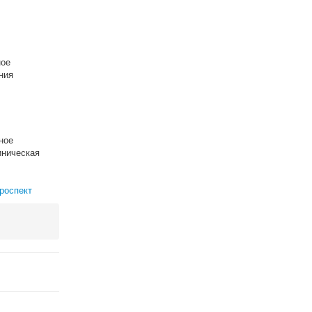
ное
ния
ное
ническая
роспект