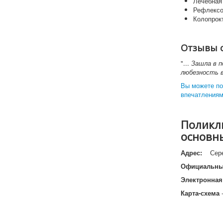
Лечебная
Рефлексо
Колопрок
Отзывы 
"...
Зашла в п
любезность в
Вы можете по
впечатлениям
Поликли
основн
Адрес:
Сере
Официальны
Электронная
Карта-схема
-