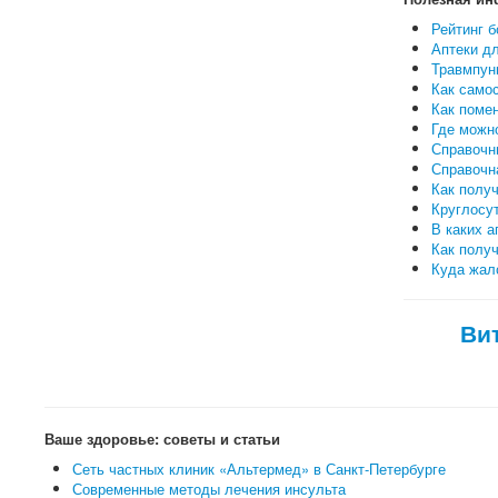
Рейтинг б
Аптеки дл
Травмпунк
Как самос
Как поме
Где можн
Справочн
Справочн
Как полу
Круглосут
В каких а
Как полу
Куда жало
Ви
Ваше здоровье: советы и статьи
Сеть частных клиник «Альтермед» в Санкт-Петербурге
Современные методы лечения инсульта