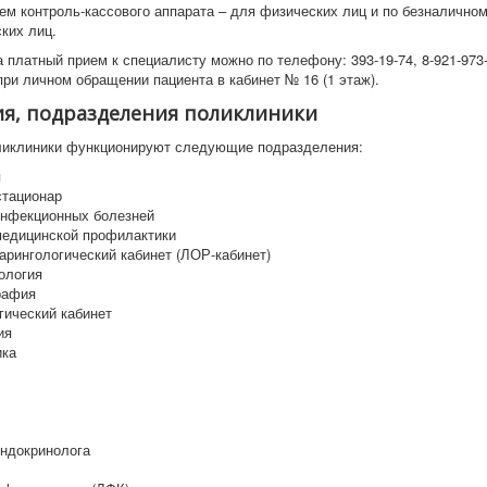
ем контроль-кассового аппарата – для физических лиц и по безналичном
ких лиц.
 платный прием к специалисту можно по телефону: 393-19-74, 8-921-973-
при личном обращении пациента в кабинет № 16 (1 этаж).
я, подразделения поликлиники
ликлиники функционируют следующие подразделения:
я
стационар
инфекционных болезней
медицинской профилактики
арингологический кабинет (ЛОР-кабинет)
ология
рафия
гический кабинет
ия
ика
эндокринолога