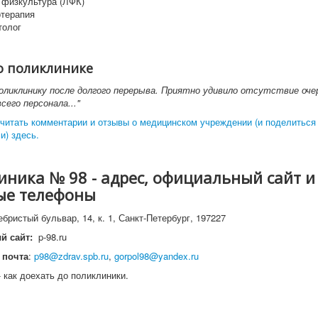
 физкультура (ЛФК)
терапия
толог
о поликлинике
оликлинику после долгого перерыва. Приятно удивило отсутствие оче
сего персонала..."
читать комментарии и отзывы о медицинском учреждении (и поделиться
и) здесь.
ника № 98 - адрес, официальный сайт и
ые телефоны
бристый бульвар, 14, к. 1, Санкт-Петербург, 197227
й сайт:
p-98.ru
 почта
:
p98@zdrav.spb.ru
,
gorpol98@yandex.ru
 как доехать до поликлиники.