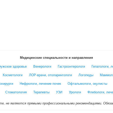
Медицинские специальности и направления
мужское здоровье
Венерологи
Гастроэнтерологи
Гепатологи, 
Косметологи
ЛОР-врачи, отоларингологи
Логопеды
Маммол
охирурги
Нефрологи, лечение почек
Офтальмологи, окулисты
Стоматология
Терапевты
УЗИ
Урологи
Флебологи, леч
те, не являются прямыми профессиональными рекомендациями. Обяза