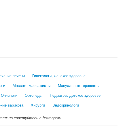
лечение печени
Гинекологи, женское здоровье
оги
Массаж, массажисты
Мануальные терапевты
Онкологи
Ортопеды
Педиатры, детское здоровье
ение варикоза
Хирурги
Эндокринологи
тельно советуйтесь с доктором!