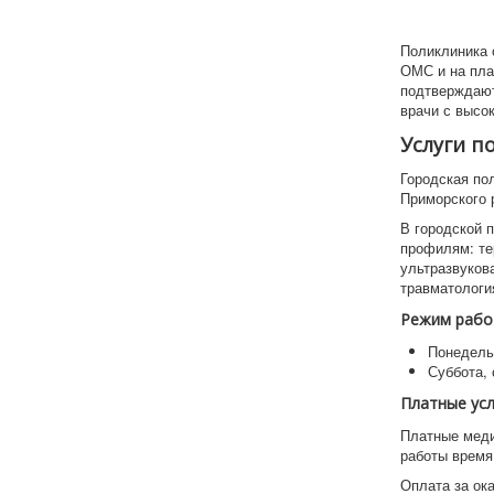
Поликлиника 
ОМС и на пла
подтверждают
врачи с высо
Услуги 
Городская по
Приморского 
В городской 
профилям: те
ультразвуков
травматологи
Режим рабо
Понедельн
Суббота, 
Платные ус
Платные меди
работы время
Оплата за ок