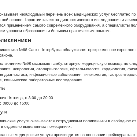
оказывает необходимый перечень всех медицинских услуг бесплатно по
тной основе. Гарантии качества диагностического исследования и лечен
ся применением самого современного оборудования, а специалисты по
ким уровнем образования и большим практическим опытом.
поликлиники
ликлиника №98 Санкт-Петербурга обслуживает прикрепленное взрослое 
района.
поликлинике №98 оказывают амбулаторную медицинскую помощь по сл
рапия, неврология, отоларингология, офтальмология, кардиология, физи
ая диагностика, инфекционные заболевания, гинекология, гастроэнтероло
я, клинические лабораторные исследования.
ты
ик-Пятница, с 8:00 до 20:00
с 09:00 до 15:00
луги
цинские услуги оказываются сотрудниками поликлиники в свободное от
 в отдельно выделенных помещениях.
азанные медицинские услуги производится на основании прейскуранта с