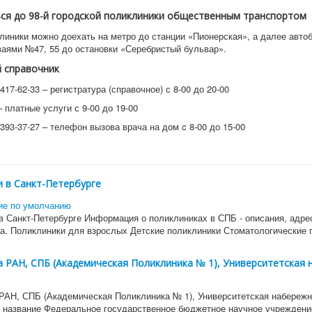
ся до 98-й городской поликлиники общественным транспортом
клиники можно доехать на метро до станции «Пионерская», а далее авто
ваями №47, 55 до остановки «Серебристый бульвар».
 справочник
417-62-33 – регистратура (справочное) с 8-00 до 20-00
 платные услуги с 9-00 до 19-00
393-37-27 – телефон вызова врача на дом c 8-00 до 15-00
 в Санкт-Петербурге
в Санкт-Петербурге Информация о поликлиниках в СПБ - описания, адре
а. Поликлиники для взрослых Детские поликлиники Стоматологические 
 РАН, СПБ (Академическая Поликлиника № 1), Университетская
РАН, СПБ (Академическая Поликлиника № 1), Университетская набереж
название Федеральное государственное бюджетное научное учрежден