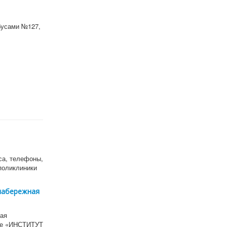
бусами №127,
са, телефоны,
поликлиники
 набережная
ная
ие «ИНСТИТУТ