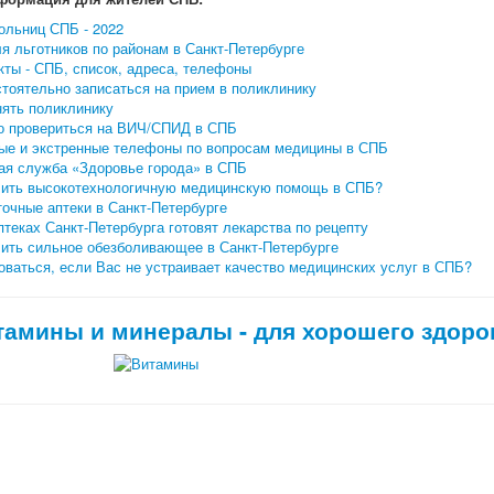
ольниц СПБ - 2022
я льготников по районам в Санкт-Петербурге
ты - СПБ, список, адреса, телефоны
тоятельно записаться на прием в поликлинику
нять поликлинику
о провериться на ВИЧ/СПИД в СПБ
ые и экстренные телефоны по вопросам медицины в СПБ
ая служба «Здоровье города» в СПБ
чить высокотехнологичную медицинскую помощь в СПБ?
очные аптеки в Санкт-Петербурге
птеках Санкт-Петербурга готовят лекарства по рецепту
чить сильное обезболивающее в Санкт-Петербурге
ваться, если Вас не устраивает качество медицинских услуг в СПБ?
тамины и минералы - для хорошего здоро