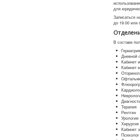
использовани
для юридичес
Записаться на
до 19.00 или 
Отделени
В составе по
Гериатри
Дневной 
Кабинет 
Кабинет 
Оторинол
Офтальм
Флюорог
Кардиоло
Невролог
Диагност
Терапия
Рентген
Урология
Хирургия
Кабинет 
Психолог