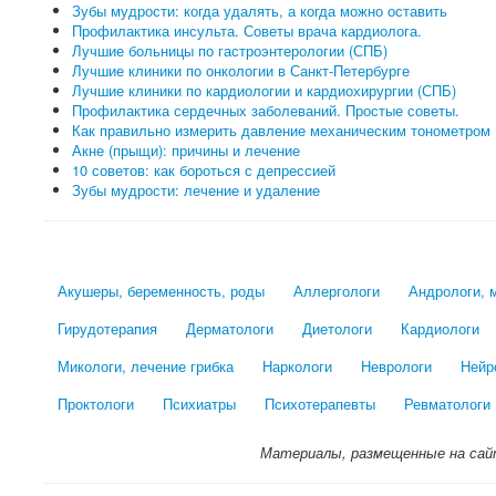
Зубы мудрости: когда удалять, а когда можно оставить
Профилактика инсульта. Советы врача кардиолога.
Лучшие больницы по гастроэнтерологии (СПБ)
Лучшие клиники по онкологии в Санкт-Петербурге
Лучшие клиники по кардиологии и кардиохирургии (СПБ)
Профилактика сердечных заболеваний. Простые советы.
Как правильно измерить давление механическим тонометром
Акне (прыщи): причины и лечение
10 советов: как бороться с депрессией
Зубы мудрости: лечение и удаление
Акушеры, беременность, роды
Аллергологи
Андрологи, 
Гирудотерапия
Дерматологи
Диетологи
Кардиологи
Микологи, лечение грибка
Наркологи
Неврологи
Нейр
Проктологи
Психиатры
Психотерапевты
Ревматологи
Материалы, размещенные на сай