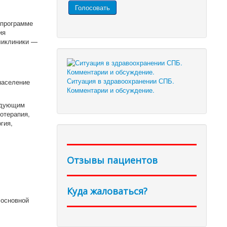
 программе
ия
ликлиники —
Ситуация в здравоохранении СПБ.
население
Комментарии и обсуждение.
едующим
отерапия,
гия,
Отзывы пациентов
Куда жаловаться?
 основной