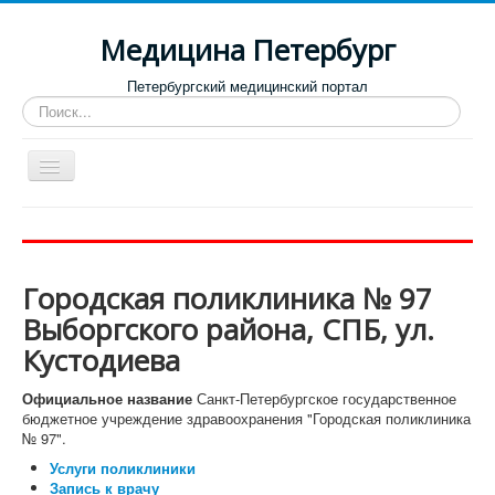
Медицина Петербург
Петербургский медицинский портал
Искать...
Toggle
Navigation
Больницы
Поликлиники
Городская поликлиника № 97
Роддома и женские консультации
Выборгского района, СПБ, ул.
Диспансеры
Кустодиева
Лучшие клиники по направлениям
Официальное название
Санкт-Петербургское государственное
Отзывы о медицинских учреждениях
бюджетное учреждение здравоохранения "Городская поликлиника
№ 97".
Услуги поликлиники
Запись к врачу