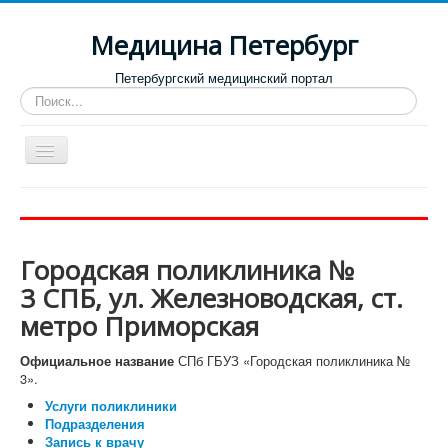
Медицина Петербург
Петербургский медицинский портал
Искать...
Toggle
Navigation
Больницы
Поликлиники
Городская поликлиника №
Роддома и женские консультации
3 СПБ, ул. Железноводская, ст.
Диспансеры
метро Приморская
Лучшие клиники по направлениям
Официальное название
СПб ГБУЗ «Городская поликлиника №
Отзывы о медицинских учреждениях
3».
Услуги поликлиники
Подразделения
Запись к врачу