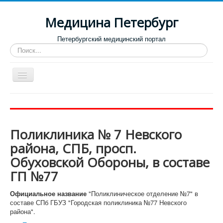
Медицина Петербург
Петербургский медицинский портал
Искать...
Toggle
Navigation
Больницы
Поликлиники
Поликлиника № 7 Невского
Роддома и женские консультации
района, СПБ, просп.
Диспансеры
Обуховской Обороны, в составе
Лучшие клиники по направлениям
ГП №77
Отзывы о медицинских учреждениях
Официальное название
"Поликлиническое отделение №7" в
составе СПб ГБУЗ "Городская поликлиника №77 Невского
района".