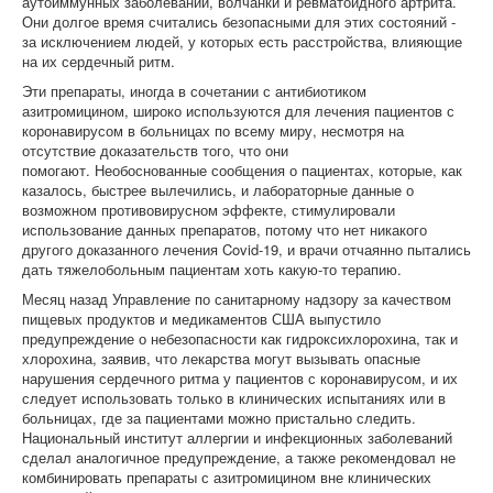
аутоиммунных заболеваний, волчанки и ревматоидного артрита.
Они долгое время считались безопасными для этих состояний -
за исключением людей, у которых есть расстройства, влияющие
на их сердечный ритм.
Эти препараты, иногда в сочетании с антибиотиком
азитромицином, широко используются для лечения пациентов с
коронавирусом в больницах по всему миру, несмотря на
отсутствие доказательств того, что они
помогают. Необоснованные сообщения о пациентах, которые, как
казалось, быстрее вылечились, и лабораторные данные о
возможном противовирусном эффекте, стимулировали
использование данных препаратов, потому что нет никакого
другого доказанного лечения Covid-19, и врачи отчаянно пытались
дать тяжелобольным пациентам хоть какую-то терапию.
Месяц назад Управление по санитарному надзору за качеством
пищевых продуктов и медикаментов США выпустило
предупреждение о небезопасности как гидроксихлорохина, так и
хлорохина, заявив, что лекарства могут вызывать опасные
нарушения сердечного ритма у пациентов с коронавирусом, и их
следует использовать только в клинических испытаниях или в
больницах, где за пациентами можно пристально следить.
Национальный институт аллергии и инфекционных заболеваний
сделал аналогичное предупреждение, а также рекомендовал не
комбинировать препараты с азитромицином вне клинических