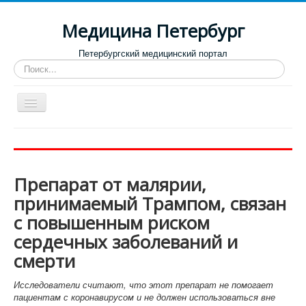
Медицина Петербург
Петербургский медицинский портал
Искать...
Toggle
Navigation
Больницы
Поликлиники
Препарат от малярии,
Роддома и женские консультации
принимаемый Трампом, связан
Диспансеры
с повышенным риском
Лучшие клиники по направлениям
сердечных заболеваний и
Отзывы о медицинских учреждениях
смерти
Исследователи считают, что этот препарат не помогает
пациентам с коронавирусом и не должен использоваться вне