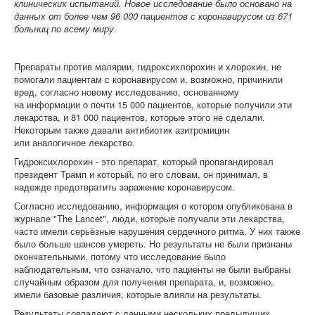
клинических испытаний. Новое исследование было основано на
данных от более чем 96 000 пациентов с коронавирусом из 671
больниц по всему миру.
Препараты против малярии, гидроксихлорохин и хлорохин, не
помогали пациентам с коронавирусом и, возможно, причинили
вред, согласно новому исследованию, основанному
на информации о почти 15 000 пациентов, которые получили эти
лекарства, и 81 000 пациентов, которые этого не сделали.
Некоторым также давали антибиотик азитромицин
или аналогичное лекарство.
Гидроксихлорохин - это препарат, который пропагандировал
президент Трамп и который, по его словам, он принимал, в
надежде предотвратить заражение коронавирусом.
Согласно исследованию, информация о котором опубликована в
журнале "The Lancet", люди, которые получали эти лекарства,
часто имели серьёзные нарушения сердечного ритма. У них также
было больше шансов умереть. Но результаты не были признаны
окончательными, потому что исследование было
наблюдательным, что означало, что пациенты не были выбраны
случайным образом для получения препарата, и, возможно,
имели базовые различия, которые влияли на результаты.
Результаты совпадают с данными нескольких предыдущих