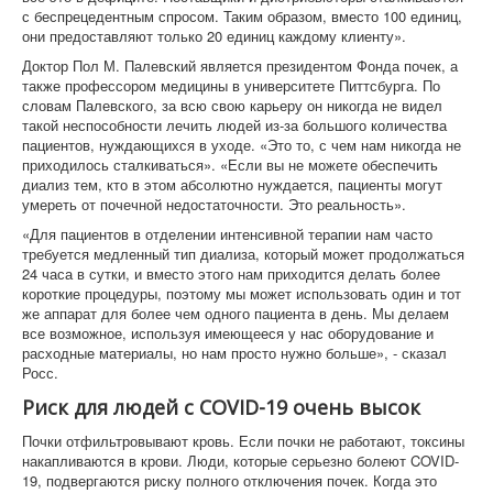
с беспрецедентным спросом. Таким образом, вместо 100 единиц,
они предоставляют только 20 единиц каждому клиенту».
Доктор Пол М. Палевский является президентом Фонда почек, а
также профессором медицины в университете Питтсбурга. По
словам Палевского, за всю свою карьеру он никогда не видел
такой неспособности лечить людей из-за большого количества
пациентов, нуждающихся в уходе. «Это то, с чем нам никогда не
приходилось сталкиваться». «Если вы не можете обеспечить
диализ тем, кто в этом абсолютно нуждается, пациенты могут
умереть от почечной недостаточности. Это реальность».
«Для пациентов в отделении интенсивной терапии нам часто
требуется медленный тип диализа, который может продолжаться
24 часа в сутки, и вместо этого нам приходится делать более
короткие процедуры, поэтому мы может использовать один и тот
же аппарат для более чем одного пациента в день. Мы делаем
все возможное, используя имеющееся у нас оборудование и
расходные материалы, но нам просто нужно больше», - сказал
Росс.
Риск для людей с COVID-19 очень высок
Почки отфильтровывают кровь. Если почки не работают, токсины
накапливаются в крови. Люди, которые серьезно болеют COVID-
19, подвергаются риску полного отключения почек. Когда это