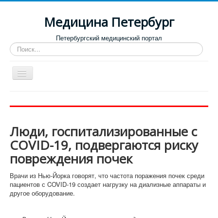
Медицина Петербург
Петербургский медицинский портал
Искать...
Toggle
Navigation
Больницы
Поликлиники
Люди, госпитализированные с
Роддома и женские консультации
COVID-19, подвергаются риску
Диспансеры
повреждения почек
Лучшие клиники по направлениям
Врачи из Нью-Йорка говорят, что частота поражения почек среди
Отзывы о медицинских учреждениях
пациентов с COVID-19 создает нагрузку на диализные аппараты и
другое оборудование.