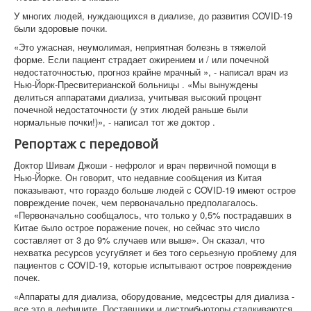
У многих людей, нуждающихся в диализе, до развития COVID-19
были здоровые почки.
«Это ужасная, неумолимая, неприятная болезнь в тяжелой
форме. Если пациент страдает ожирением и / или почечной
недостаточностью, прогноз крайне мрачный », - написал врач из
Нью-Йорк-Пресвитерианской больницы . «Мы вынуждены
делиться аппаратами диализа, учитывая высокий процент
почечной недостаточности (у этих людей раньше были
нормальные почки!)», - написал тот же доктор .
Репортаж с передовой
Доктор Шивам Джоши - нефролог и врач первичной помощи в
Нью-Йорке. Он говорит, что недавние сообщения из Китая
показывают, что гораздо больше людей с COVID-19 имеют острое
повреждение почек, чем первоначально предполагалось.
«Первоначально сообщалось, что только у 0,5% пострадавших в
Китае было острое поражение почек, но сейчас это число
составляет от 3 до 9% случаев или выше». Он сказал, что
нехватка ресурсов усугубляет и без того серьезную проблему для
пациентов с COVID-19, которые испытывают острое повреждение
почек.
«Аппараты для диализа, оборудование, медсестры для диализа -
все это в дефиците. Поставщики и дистрибьюторы сталкиваются